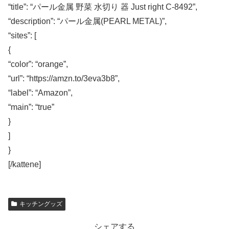
“title”: “パール金属 野菜 水切り 器 Just right C-8492”,
“description”: “パール金属(PEARL METAL)”,
“sites”: [
{
“color”: “orange”,
“url”: “https://amzn.to/3eva3b8”,
“label”: “Amazon”,
“main”: “true”
}
]
}
[/kattene]
キッチングッズ
シェアする