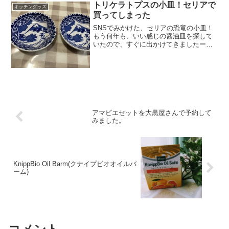
トリケラトプスの小皿！セリアで
キッチングッズ
買ってしまった
SNSでみかけた、セリアの恐竜の小皿！
もう何年も、いい感じの醤油皿を探して
いたので、すぐに出かけてきましたー！
めちゃくちゃ悩んで、トリケラトプスと
多分、富士山？かな。いや、日本にトリ
ケラトプスおったっけ・・・とは思いつ
つ、豆皿可愛いですね。...
アマビエセットを大黒屋さんで予約して
みました。
KnippBio Oil Barm(クナイプビオオイルバ
ーム)