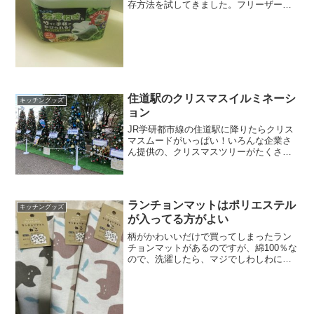
存方法を試してきました。フリーザーパ
ックで冷凍してみたのですが、最後まで
どうしても使い切れなかったり。なにか
いい方法がないか、ずっと探していたの
ですが、Webでみつけた...
住道駅のクリスマスイルミネーシ
キッチングッズ
ョン
JR学研都市線の住道駅に降りたらクリス
マスムードがいっぱい！いろんな企業さ
ん提供の、クリスマスツリーがたくさん
飾られていました。ああ、夜にきたかっ
たな。連絡橋のあちこちにも、かわいい
イルミネーションが。こちらも、企業さ
ん提供ですね。クリスマ...
ランチョンマットはポリエステル
キッチングッズ
が入ってる方がよい
柄がかわいいだけで買ってしまったラン
チョンマットがあるのですが、綿100％な
ので、洗濯したら、マジでしわしわにな
るんですよね（当たり前です）。制服は
ポロシャツだし、娘のは形状記憶のブラ
ウスなのでアイロンかけする必要がない
ので、ランチョンマッ...