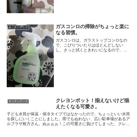
ガスコンロの掃除がちょっと楽に
キッチングッズ
なる習慣。
ガスコンロは、ガラストップコンロなの
で、こびりついたりはほとんどしない
し、さっと拭くときれいになるので、本
当に快適。もう、戻れないです。以前
は、週に１度、拭き掃除をしていたので
すが、キッチンの片づけの後、ちょっと
だけ頑張って、毎日、さっとで...
クレヨンポット！揃えないけど揃
キッチングッズ
えたくなる可愛さ。
子ども水筒が保温・保冷タイプではなかったので、ちょっといい水筒
を探しにいくことにしました。雨でもぬれない、広い駐車場があるア
ルプラザ枚方さん。ぬぉぉぉ！この可愛さに負けてしまった、クレヨ
ンボトル。500mlですが、もともと、ほとんど残してく...