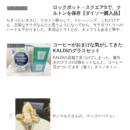
調理することにしました。...
ロックポット・スクエアSで、ク
キッチングッズ
ルトンを保存【ダイソー購入品】
ちぎったレタスに、クルトン散らして、ドレッシング。これだけで
も、立派なサラダなんだと思うようになってから、サラダづくりへの
ハードル下がりました。本当はトマトとか、キュウリもあると華やか
なんだけどねえ。いままでは、使い終わったジャム瓶とかを使...
コーヒーがおまけな気がしてきた
カフェタイム
KALDIのグラスセット
KALDIの店舗で見つけてしまった、夏向
きのグラスの2個セットなんと、コーヒー
豆がついてます（違う）タツノオトシゴ
とカモメのグラスがすごく可愛かったの
で、この組み合わせでセットになってる
のをめちゃくちゃ探しました！組み合わ
せ優先のため、コー...
サンマルクさんの、マンゴーパフェ♪