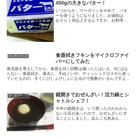
450gの大きなバター！
いつからか、マーガリンをやめて、バタ
ーを使うようになりました。お値段は、
おそらく倍以上するんですが、お料理に
使うと格段に味がよくなります。お料理
の腕があがったんじゃないかとおもうぐ
らい。今までのマーガリン炒めとは、全
然、違います。朝食のトー...
食器拭きフキンをマイクロファイ
キッチングッズ
バーにしてみた
食洗器を導入してから、食器を拭く回数は減ったとはいえ、0にはな
らない、食器拭き。過去に、手ぬぐいや、ディッシュクロスやら使っ
ていたものの、すぐにびしょびしょになるので枚数がいるんですよね
ー。それと、せっかく、新居になったので、「揃えたい」と...
鏡開きでおぜんざい！活力鍋とシ
キッチングッズ
ャトルシェフ！
今年の鏡開きは、いつ買ったのかわから
ない小豆があったので、おぜんざいにす
ることにしました。あんこも粒あん、お
ぜんざいも、小豆がたっぷりあるほうが
好き。小豆が煮崩れないように、活力鍋
で小豆を炊いて、シャトルシェフで保温