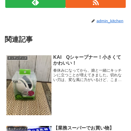
admin_kitchen
関連記事
KAI Qシャープナー！小さくて
キッチングッズ
かわいい！
春休みになってから、娘と一緒にキッチ
ンに立つことが増えてきました。切れな
い刃は、変な風に力がいるけど、こまめ
に砥石を出して研ぐとか大変すぎてやり
そうにないので、手軽な包丁シャープナ
ーを探していました。今まで包丁研ぎ
は、旦那様にしていただいて...
【業務スーパーでお買い物】
キッチングッズ