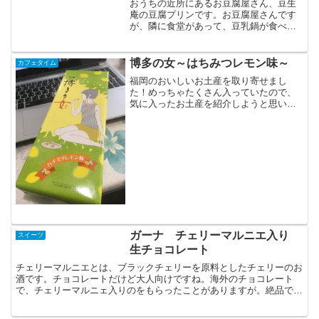
おうちの近所にあるお豆腐屋さん、豆生
庵の豆腐プリンです。お豆腐屋さんです
が、隣に食堂があって、豆乳鍋が食べれ
ます(要予約)。ランチなどもやっているの
ですが、まだ食べに行ったことがありま
せん。パッケージとラベルは可愛いで
博多の女～はちみつレモン味～
カフェタイム
す。入れ物は、よくある...
福岡のおいしいお土産を取り寄せまし
た！めっちゃたくさん入っていたので、
気に入ったお土産を紹介しようと思いま
す。博多駅も行ってたし、福岡にも住ん
でいたのに、知らなかった！「博多の
女」のはちみつレモン味！なんと、この
素敵なイラスト、あの中村佑介...
ガーナ チェリーマルニエ入り
スイーツ
生チョコレート
チェリーマルニエとは、ブラックチェリーを原料としたチェリーのお
酒です。チョコレートだけど大人向けですね。海外のチョコレート
で、チェリーマルニェ入りのをもらったことがありますが。絶品でし
た。↓こういうチェリーが1個入っていたようなチョコレート...