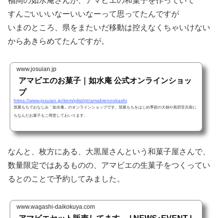
福岡の如水庵さんが、アマビエの和菓子を作っていて
すんごいいいなーいいなーって思ってたんですが
いまのところ、県をまたいだ移動は控えなくちゃいけない
からあきらめてたんですが。
www.josuian.jp
アマビエのお菓子｜如水庵 公式オンラインショッ
プ
https://www.josuian.jp/item/plist/pt/amabienookashi
筑紫もちでおなじみ「如水庵」のオンラインショップです。筑紫もちをはじめ季節の大福や黒田官兵衛に
ちなんだお菓子もご用意しておいります。
なんと、枚方にある、大黒屋さんという和菓子屋さんで、
数量限定ではあるものの、アマビエの生菓子をつくってい
るとのことで予約してみました。
www.wagashi-daikokuya.com