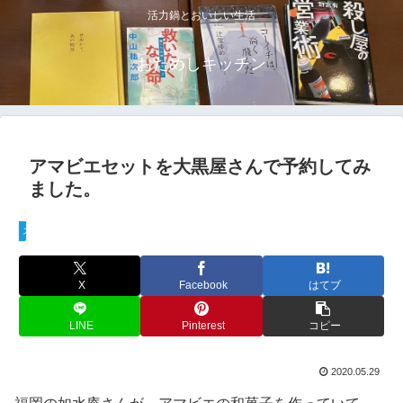
活力鍋とおいしい生活
おためしキッチン
アマビエセットを大黒屋さんで予約してみ
ました。
スイーツ
X
Facebook
はてブ
LINE
Pinterest
コピー
2020.05.29