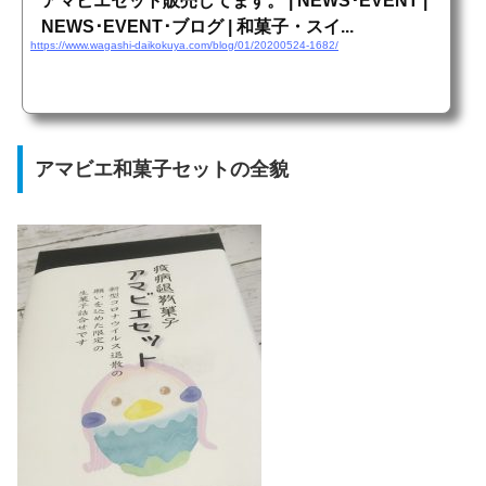
アマビエセット販売してます。 | NEWS･EVENT |
NEWS･EVENT･ブログ | 和菓子・スイ...
https://www.wagashi-daikokuya.com/blog/01/20200524-1682/
アマビエ和菓子セットの全貌