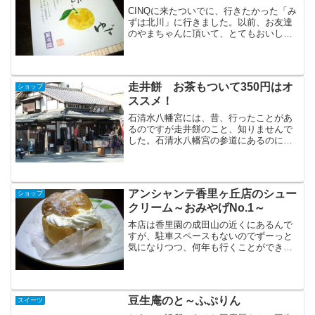
CINQに来たついでに、行きたかった「み
ずは北川」に行きました。以前、お友達
のやまちゃんに頂いて、とてもおいしか
ったのです。とっても、のどかな場所で
近くはこんなハス畑や田んぼが広がって
います。駐車場は無いので、お客さんみ
んな路駐してました(...
走井餅 お茶もついて350円はオ
ショップ
ススメ！
石清水八幡宮には、昔、行ったことがあ
るのですが走井餅のこと、知りませんで
した。石清水八幡宮の参道にあるのに！
です。理由は、ケーブル電車で山頂まで
登っちゃうからでしょうね。
アンシャンテ香里ヶ丘店のシュー
ショップ
クリーム～おみやげNo.1～
本店は香里園の成田山の近くにあるんで
すが、駐車スペースもないのでずーっと
気になりつつ、何年も行くことができて
いませんでした。ひらつーさんで、「香
里ヶ丘店ができたよ」との記事をみて、
しっかり脳裏にインプット。他の事は覚
えられませんが、こういう...
豆生庵のと～ふぷりん
スイーツ