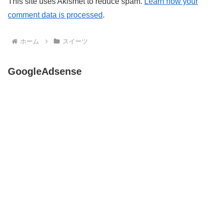
This site uses Akismet to reduce spam.
Learn how your
comment data is processed
.
ホーム
スイーツ
GoogleAdsense