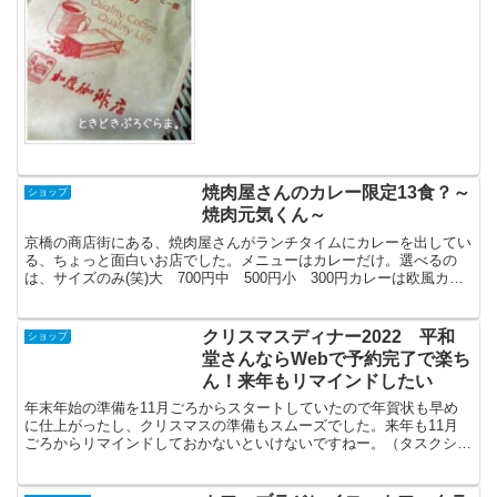
の紹介では、「ほのかな甘味とベリーの
ような爽やかな酸味。口当たりはスッキ
リとした素晴らしいコーヒーです」とな
っています。ほのかな甘味...
焼肉屋さんのカレー限定13食？～
ショップ
焼肉元気くん～
京橋の商店街にある、焼肉屋さんがランチタイムにカレーを出してい
る、ちょっと面白いお店でした。メニューはカレーだけ。選べるの
は、サイズのみ(笑)大 700円中 500円小 300円カレーは欧風カレ
ーで、よく煮込まれています。というより、具はほ...
クリスマスディナー2022 平和
ショップ
堂さんならWebで予約完了で楽ち
ん！来年もリマインドしたい
年末年始の準備を11月ごろからスタートしていたので年賀状も早め
に仕上がったし、クリスマスの準備もスムーズでした。来年も11月
ごろからリマインドしておかないといけないですねー。（タスクシュ
ートには予約済み！）平和堂さんでは、ケーキと一緒にクリ...