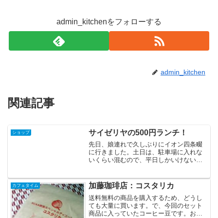
admin_kitchenをフォローする
admin_kitchen
関連記事
サイゼリヤの500円ランチ！
ショップ
先日、娘連れで久しぶりにイオン四条畷
に行きました。土日は、駐車場に入れな
いくらい混むので、平日しかいけないん
ですけど。サイゼリヤでランチやってる
の初めて知りました。最近、夜にしかい
かなかったからかー。しかも500円で、サ
加藤珈琲店：コスタリカ
カフェタイム
ラダとスープと選べる...
送料無料の商品を購入するため、どうし
ても大量に買います。で、今回のセット
商品に入っていたコーヒー豆です。お店