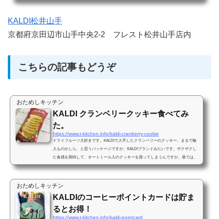
KALDI松井山手
京都府京田辺市山手中央2-2 フレスト松井山手店内
こちらの記事もどうぞ
おためしキッチン
KALDI クランベリークッキー食べてみ
た。
https://www.t-kitchen.info/kaldi-cranberry-cookie
ドライフルーツ大好きです。KALDIで入手したクランベリーのクッキー。まるで輸
入ものかしら、と思うパッケージですが、KALDIブランドみたいです。ザクザクし
た食感を期待して、オートミール入のクッキーを買ってしまうんですが。巷では、
オートミール売り切れてるとか聞きましたが、なんでやろう。オートミール食べる
習慣ないしなぁ。クランベリーは思っていたよりは少なめ・・・想像よりは、ザク
ザクしてないなぁ。普通においしいクッキーでしたが、まぁ、リピートはないかも
おためしキッチン
←ひどいザクザクおいしいクッキーを探そうの旅は続く。
KALDIのコーヒーポイントカードは貯ま
るとお得！
https://www.t-kitchen.info/kaldi-pointcard