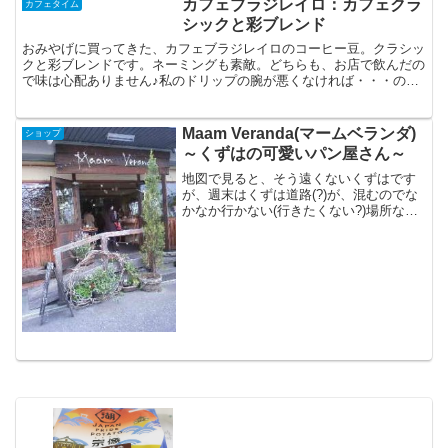
カフェブラジレイロ：カフェクラ
カフェタイム
シックと彩ブレンド
おみやげに買ってきた、カフェブラジレイロのコーヒー豆。クラシッ
クと彩ブレンドです。ネーミングも素敵。どちらも、お店で飲んだの
で味は心配ありません♪私のドリップの腕が悪くなければ・・・の話
ですが。でも、福岡まで行って、コーヒー豆を買うとは思い...
Maam Veranda(マームベランダ)
ショップ
～くずはの可愛いパン屋さん～
地図で見ると、そう遠くないくずはです
が、週末はくずは道路(?)が、混むのでな
かなか行かない(行きたくない?)場所なの
ですが。マームベランダというパン屋さ
んが、おいしいと聞いていたので行って
きました。手作り感いっぱいの看板はか
わいー。