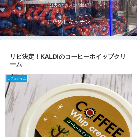
活力鍋とおいしい生活
おためしキッチン
リピ決定！KALDIのコーヒーホイップクリ
ーム
カフェタイム