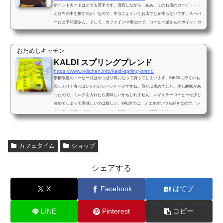
ポイントカードはとても苦手です。清算しながら、ああ、このお店のカード・・・
と財布の中を探すのが。なので、本当によくいくお店でしか作らないです。スーパ
ーだと平和堂さん。そして、カフェイン中毒なので、コーヒー屋さんのポイントカ
ード。福岡にいる時はファディさんが近かったので、こちらも使ってました。大阪
に戻ってきてから、KALDIのコーヒーポイントカード持っていたのですが。この私
が、珍しくためることができましたーーー！有効期限がないのはありがたいです
おためしキッチン
ね。久しぶりに、府を超えて移動しました(ほぼ隣だけどさ）...
KALDI スプリングブレンド
https://www.t-kitchen.info/kaldi-spriing-brend
季節限定のコーヒー豆はやっぱり気になって買ってしまいます。KALDIに行くのも
久しぶり！春っぽいかわいいパッケージですね。煎りは浅めでした。少し酸味があ
ったので、ミルクを入れたら美味しいかもしれません。レギュラーコーヒーは少し
冷めてしまって美味しいのは嬉しい。KALDIでは、ノエルがいつも好きなので、レ
ギュラー販売してほしいなぁ、あの深煎り。こちらの記事もどうぞ
カフェタイム
ショップ
シェアする
X
Facebook
はてブ
LINE
Pinterest
コピー