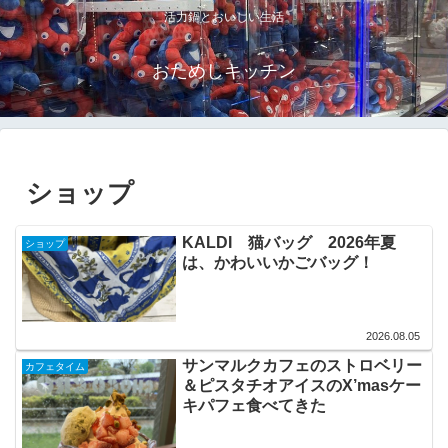
活力鍋とおいしい生活
おためしキッチン
ショップ
KALDI 猫バッグ 2026年夏
ショップ
は、かわいいかごバッグ！
2026.08.05
サンマルクカフェのストロベリー
カフェタイム
＆ピスタチオアイスのX’masケー
キパフェ食べてきた