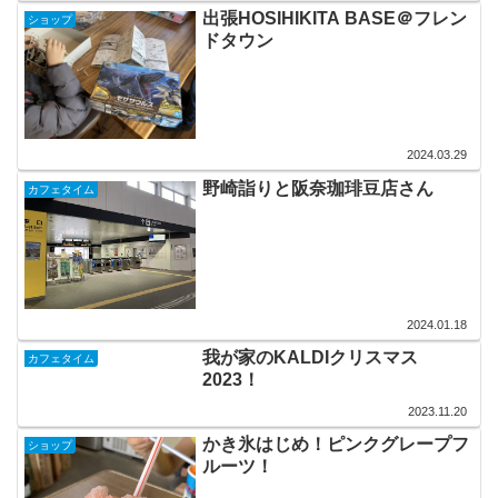
出張HOSIHIKITA BASE＠フレン
ショップ
ドタウン
2024.03.29
野崎詣りと阪奈珈琲豆店さん
カフェタイム
2024.01.18
我が家のKALDIクリスマス
カフェタイム
2023！
2023.11.20
かき氷はじめ！ピンクグレープフ
ショップ
ルーツ！