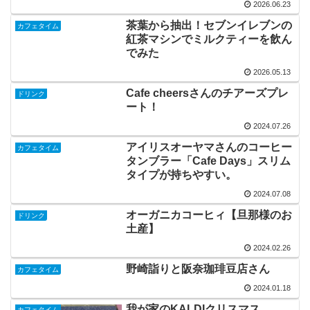
2026.06.23
茶葉から抽出！セブンイレブンの
カフェタイム
紅茶マシンでミルクティーを飲ん
でみた
2026.05.13
Cafe cheersさんのチアーズプレ
ドリンク
ート！
2024.07.26
アイリスオーヤマさんのコーヒー
カフェタイム
タンブラー「Cafe Days」スリム
タイプが持ちやすい。
2024.07.08
オーガニカコーヒィ【旦那様のお
ドリンク
土産】
2024.02.26
野崎詣りと阪奈珈琲豆店さん
カフェタイム
2024.01.18
我が家のKALDIクリスマス
カフェタイム