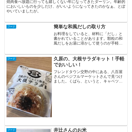
焼肉食べ放題に行っても嬉しくない年になってきたダーリン。年齢的
においしいものを少しだけ、がいいようになってきたのかなぁ、とぼ
やいていましたが。
簡単な和風だしの取り方
フード
お料理をしていると、材料に「だし」と
書かれていることがあります。顆粒の和
風だしをお湯に溶かして使うのが手軽で
すが、何が入っているかよくわからない
ので、自分でダシをとります。コンブと
鰹節で、煮立てるのが一般的なとり方で
久原の、大根サラダキット！手軽
フード
すが、私はもっと楽してま...
でおいしい！
フレンドタウン交野の中にある、八百屋
さんのベジフルマーケットさんで見つけ
ました。くばら、というと、キャベツの
うまたれが有名ですけど、たまに、お漬
物の素とかこういう楽々お料理キットを
みつけます。福岡ラブなのでで、買っち
ゃいます・・・大根は、千...
井辻さんのお米
フード