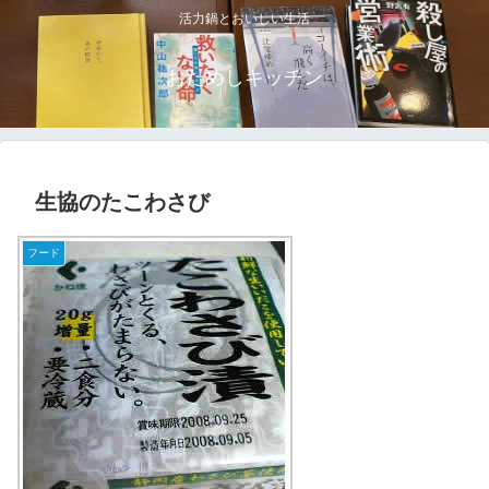
活力鍋とおいしい生活
おためしキッチン
生協のたこわさび
フード