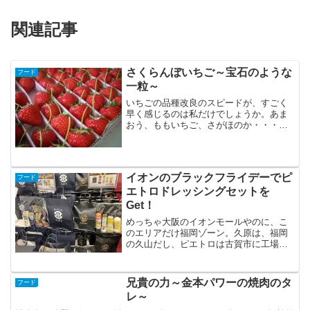
関連記事
さくらんぼいちご～宝石のような
フード
一粒～
いちごの品種改良のスピードが、すごく
早く感じるのは私だけでしょうか。あま
おう、ももいちご、さがほのか・・・春
がめぐってくるたびに、新しい品種が増
えていきます。それでも、やっぱり手に
入れやすいのは、さちのか、とよのか。
たまに、女峰とか見かける...
イオンのブラックフライデーでピ
フード
エトロドレッシングセットを
Get！
めっちゃ大阪のイオンモールやのに、こ
のエリアだけ福岡ゾーン。久原は、福岡
の久山だし、ピエトロは古賀市に工場あ
るし！ピエトロドレッシングは、毎年、
古賀市のふるさと納税で買うぐらいには
お気に入りなので買って帰りました。オ
兄貴の力～金本パワーの焼肉のタ
フード
リジナルドレッシング１本...
レ～