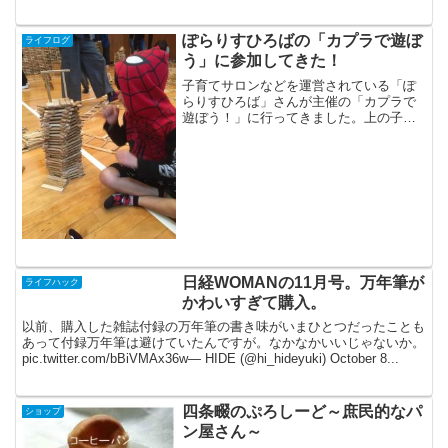
ないのが、ちょっとした悩みでした。も
う少し大きめのバッグが欲...
ぽらりすひろばの「カプラで遊ぼ
ライフログ
う」に参加してきた！
子育てサロンなどを運営されている「ぽ
らりすひろば」さんが主催の「カプラで
遊ぼう！」に行ってきました。上の子が
小さいときに、ぽらりすひろばさんに
は、時々、いってましたがこうして、続
いていること、とてもうれしく思ってま
す。カプラさんから、インス...
日経WOMANの11月号。万年筆が
ライフハック
かわいすぎて購入。
以前、購入した雑誌付録の万年筆の書き味がいまひとつだったことも
あって付録万年筆は避けていたんですが。なかなかいいじゃないか。
pic.twitter.com/bBiVMAx36w— HIDE (@hi_hideyuki) October 8...
四条畷のぷろしーど～庶民的なパ
ショップ
ン屋さん～