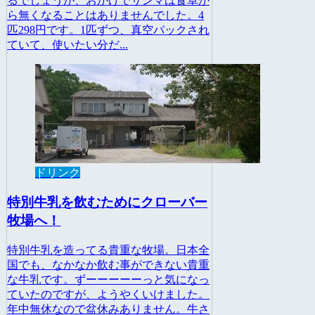
るでしょうが、おかげでサンマは食卓か
ら無くなることはありませんでした。4
匹298円です。1匹ずつ、真空パックされ
ていて、使いたい分だ...
ドリンク
特別牛乳を飲むためにクローバー
牧場へ！
特別牛乳を造ってる貴重な牧場。日本全
国でも、なかなか飲む事ができない貴重
な牛乳です。ずーーーーーっと気になっ
ていたのですが、ようやくいけました。
年中無休なので盆休みありません。牛さ