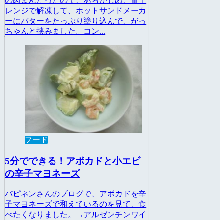
の肉まんだったので、あらかじめ、電子
レンジで解凍して、ホットサンドメーカ
ーにバターをたっぷり塗り込んで、がっ
ちゃんと挟みました。コン...
フード
5分でできる！アボカドと小エビ
の辛子マヨネーズ
パピネンさんのブログで、アボカドを辛
子マヨネーズで和えているのを見て、食
べたくなりました。→アルゼンチンワイ