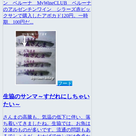
ン ベルーナ MyWineCLUB ベルーナ
のアルゼンチンワイン シラーズ赤ビッ
クサンで購入したアボカド120円。一時
期、100円だ...
フード
生協のサンマ～すだれにしちゃい
たい～
さんまの高騰も、気温の低下に伴い、落
ち着いてきましたね。生協では、お魚は
冷凍のものが多いです。流通の問題もあ