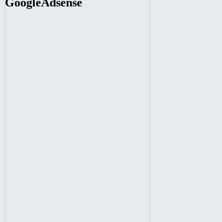
GoogleAdsense