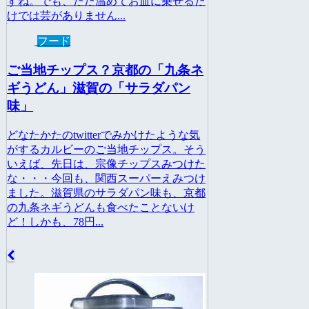
すね。でも、ただ温めてお皿に乗せるだ
けでは芸がありません...
フード
ご当地チップス？京都の「九条ネ
ギうどん」滋賀の「サラダパン
味」
どなたかたのtwitterでみかけたような気
がするカルビーのご当地チップス。そう
いえば、先日は、宗像チップスみつけた
な・・・今回も、関西スーパーえみつけ
ました。滋賀県のサラダパン味も、京都
の九条ネギうどんも食べたことないけ
ど！しかも、78円...