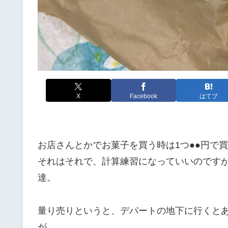
X
Facebook
はてブ
お店さんとかでお菓子を買う時は1つ●●円で
それはそれで、計算練習になっていいのです
達。
量り売りというと、デパートの地下に行くとあ
が。