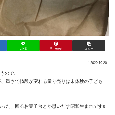
LINE
Pinterest
コピー
2020.10.20
買うので、
が、重さで値段が変わる量り売りは未体験の子ども
った、回るお菓子台とか思いだす昭和生まれですs