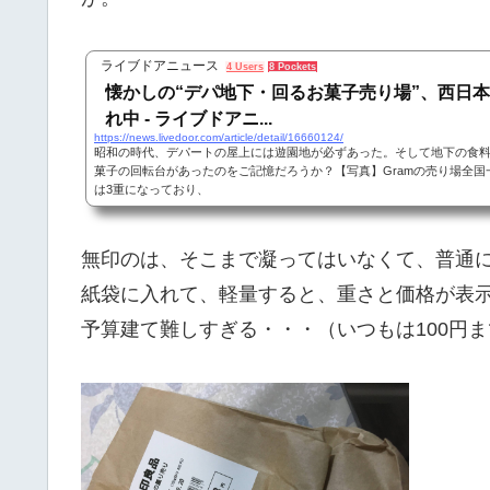
ライブドアニュース
4 Users
8 Pockets
懐かしの“デパ地下・回るお菓子売り場”、西日
れ中 - ライブドアニ...
https://news.livedoor.com/article/detail/16660124/
昭和の時代、デパートの屋上には遊園地が必ずあった。そして地下の食
菓子の回転台があったのをご記憶だろうか？【写真】Gramの売り場全国
は3重になっており、
無印のは、そこまで凝ってはいなくて、普通
紙袋に入れて、軽量すると、重さと価格が表示
予算建て難しすぎる・・・（いつもは100円