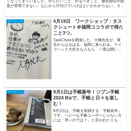
くなってきていました。やりたいこと、やるべきこと、優先順位や頻
度が管理できない。なにから片付けていけばよいかわからない。そん
な、イライラしている朝がつづいていました。そんな気持ち...
4月19日 ワークショップ：タス
ライフハック
クシュート＠福岡ココラボで得た
こと3つ。
TaskChuteを開発した、大橋先生が、東
京からはるばる、福岡に来られる。ライ
フハック大好きな人なら、一度は聞いた
ことあるTaskChute。「全ての仕事はル
ーチンになる」に感銘を受けた。朝起き
て、今日やることがわかってるとかすご
いやない...
9月1日は手帳新年！ジブン手帳
ライフハック
2024 Bizで、手帳と日々を楽し
む！
9月1日は、手帳を新調する「手帳新年」
です。ヘビーな手帳ユーザーじゃない方
には「早いのでは？」と言われたりもし
ますが、私は毎年、この時期に新調して
います。人気のある手帳は、年末まで待