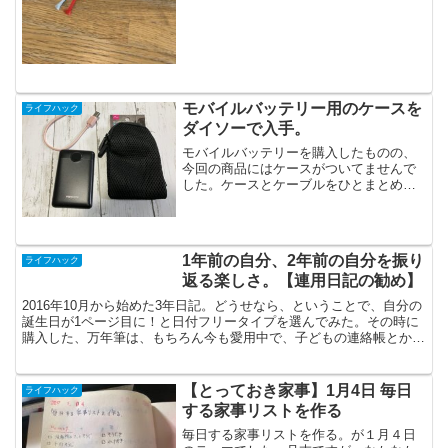
ってると売り切れてしまうことがあるん
ですよね。来年の手帳は...
モバイルバッテリー用のケースを
ライフハック
ダイソーで入手。
モバイルバッテリーを購入したものの、
今回の商品にはケースがついてませんで
した。ケースとケーブルをひとまとめに
しておけないし、中に入れたものが傷つ
きそうなので探していたら、さすがダイ
ソーさん。ありました！本当はコンパク
トカメラケースです。しか...
1年前の自分、2年前の自分を振り
ライフハック
返る楽しさ。【連用日記の勧め】
2016年10月から始めた3年日記。どうせなら、ということで、自分の
誕生日が1ページ目に！と日付フリータイプを選んでみた。その時に
購入した、万年筆は、もちろん今も愛用中で、子どもの連絡帳とかに
も使っている。完全に自己満足だけど気分が良い。書...
【とっておき家事】1月4日 毎日
ライフハック
する家事リストを作る
毎日する家事リストを作る。が１月４日