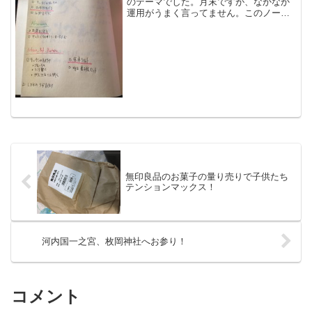
のテーマでした。月末ですが、なかなか
運用がうまく言ってません。このノート
に隠れてしまってるからかな。デジタル
派な私は以下のアプリを使用中。紙と
か、ホワイトボートとかでも見れるとい
いのかなぁ。毎朝、計画を立...
無印良品のお菓子の量り売りで子供たち
テンションマックス！
河内国一之宮、枚岡神社へお参り！
コメント