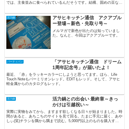
では、主食並みに食べられているんだそうです。結構、固めの豆なの
で、普通の鍋で炊くと、かなり時間がかかります。そこで、...
アサヒキッチン通信 アクアブル
活力鍋
ー登場～新色・先取り号～
メルマガで新色が出たのは知っていまし
た。なんと、今回はアクアブルーです。
「アサヒキッチン通信 ドリーム
パーティパン
1周年記念号」が届いたよ！
最近、「赤」をラッキーカラーにしようと思ってます。ほら、Life
Touch Noteもバーミリオンレッド。EDITもレッド。そして、アサヒ
軽金属からのカタログもレッド。
活力鍋との出会い 最終章～きっ
活力鍋
かけは引越祝い～
実際に実物をみてから、ますます欲しくなる日々が始まりました。時
間があると、あちこちのサイトを見て回る。たまに手元に届く、あや
しぃ(笑)チラシを隅から隅まで読む。5,000円以上のものを購入する
ときは、本当に慎重になります。そんな悩んでいる最...