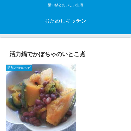
活力鍋とおいしい生活
おためしキッチン
活力鍋でかぼちゃのいとこ煮
活力なべのレシピ