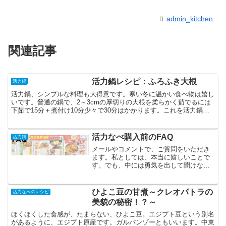
admin_kitchen
関連記事
活力鍋レシピ：ふろふき大根
活力鍋
活力鍋、シンプルな料理も大得意です。寒い冬に温かい食べ物は嬉し
いです。普通の鍋で、2～3cmの厚切りの大根を柔らかく茹でるには
下茹で15分＋煮付け10分少々で30分はかかります。これを活力鍋で
煮ると、1/3の時間で調理が済みます。加熱時間は...
活力なべ購入前のFAQ
活力鍋
メールやコメントで、ご質問をいただき
ます。私としては、本当に嬉しいことで
す。でも、中には勇気を出して聞けない
人もいらっしゃるかもしれません。その
ために、頂く疑問への私の個人的な考
え、思いをまとめておこうと思います。
ひよこ豆の甘煮～クレオパトラの
活力なべのレシピ
美貌の秘密！？～
ほくほくした食感が、たまらない、ひよこ豆。エジプト豆という別名
があるように、エジプト原産です。ガルバンゾーともいいます。中東