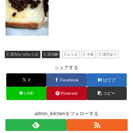
活力なべのレシピ
活力鍋
レシピ
小豆
活力なべ
シェアする
X
Facebook
はてブ
LINE
Pinterest
コピー
admin_kitchenをフォローする