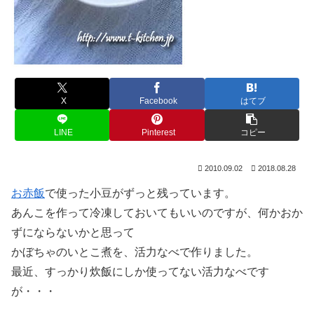
X
Facebook
はてブ
LINE
Pinterest
コピー
2010.09.02
2018.08.28
お赤飯
で使った小豆がずっと残っています。
あんこを作って冷凍しておいてもいいのですが、何かおか
ずにならないかと思って
かぼちゃのいとこ煮を、活力なべで作りました。
最近、すっかり炊飯にしか使ってない活力なべです
が・・・