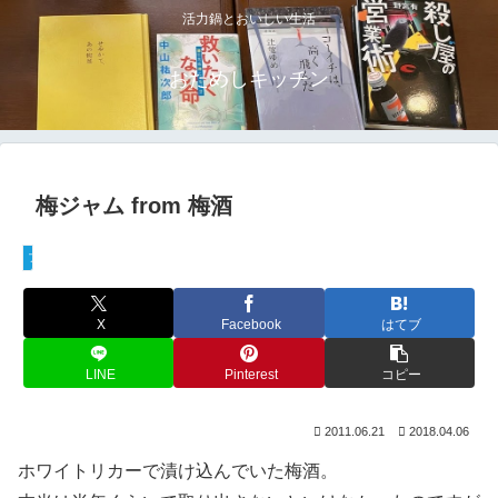
活力鍋とおいしい生活
おためしキッチン
梅ジャム from 梅酒
フード
X
Facebook
はてブ
LINE
Pinterest
コピー
2011.06.21
2018.04.06
ホワイトリカーで漬け込んでいた梅酒。