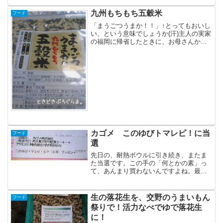
ったと聞いていたのでツキ...
九州もちもち五穀米
フード
「まうごつうまか！！」↑とってもおいし
い、という意味でしょうか(汗)主人の実家
の福岡に帰省したときに、お母さんから
たくさん頂きました。実家でも頂いたの
ですが、本当にもちもちしておいしいん
ですよね。もちあわ、大豆、もち麦、黒
米、もちきびが入っ...
カゴメ このゆびトマレピ！に当
フード
選
先日の、耐熱ボウルに引き続き、またま
た当選です。この手の「何とかの素」っ
て、あんまり買わないんですよね。最近
は麻婆豆腐も作らないので余計に。
生の落花生を、交野のうまいもん
フード
祭りで！活力なべでゆで落花生
に！