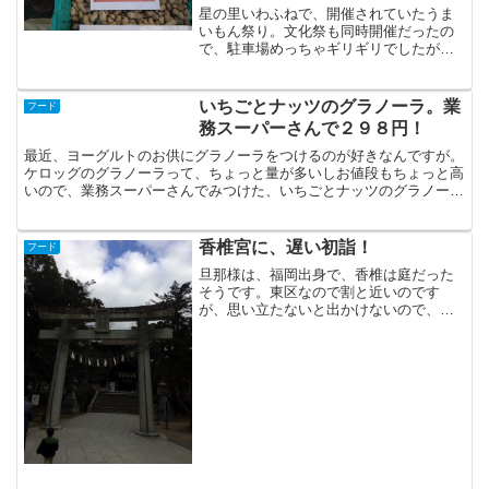
星の里いわふねで、開催されていたうま
いもん祭り。文化祭も同時開催だったの
で、駐車場めっちゃギリギリでしたが、
どうにか滑り込めました。そこで、生の
落花生に出会いました！出店されていた
のは、交野のアローズファームさん。い
いちごとナッツのグラノーラ。業
フード
つも、倉治の直売所でトマ...
務スーパーさんで２９８円！
最近、ヨーグルトのお供にグラノーラをつけるのが好きなんですが。
ケロッグのグラノーラって、ちょっと量が多いしお値段もちょっと高
いので、業務スーパーさんでみつけた、いちごとナッツのグラノーラ
をみつけて、ちょっと嬉しい。チェコからはるばる来たよう...
香椎宮に、遅い初詣！
フード
旦那様は、福岡出身で、香椎は庭だった
そうです。東区なので割と近いのです
が、思い立たないと出かけないので、行
ったことがありませんでした。パラダイ
ス香椎？目当てにしていた、「ざいと
ん」というラーメン屋さんが祝日のため
お休みでした。お店の前には、...