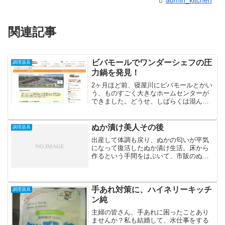
admin_kitchen
関連記事
ビバモールでワンダーシェフの圧
調理器具
力鍋を発見！
2ヶ月ほど前、寝屋川にビバモールとかい
う、ものすごく大きなホームセンターが
できました。どうせ、しばらくは混んで
いるだろう、ということで意図的に避け
ていましたが、そろそろマシになったこ
とを期待して、家族でお出かけしてきま
ぬか漬け美人その後
調理器具
した。ビバモール寝屋川...
出産して体調も戻り、ぬかの匂いが平気
になって復活したぬか漬け生活。床から
作るという手間をはぶいて、市販のぬか
漬けの素を購入してからは意外と続いて
おります。冷たいぬかをかき混ぜるのが
嫌なので、常温保存です。まぁ、一番、
暑い時は冷房完備の室内な...
手あれ対策に、ハイネリーキッチ
調理器具
ン純
主婦の皆さん、手あれに困ったことあり
ませんか？私も結婚して、水仕事をする