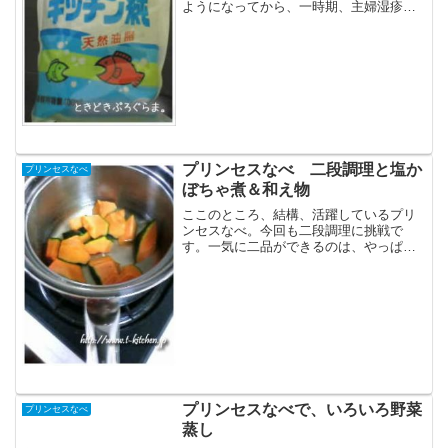
ようになってから、一時期、主婦湿疹に
悩まされたことがありました。指とかバ
リバリに割れてしまって、皮膚科に行っ
た事もあります。ステロイドを処方され
て、水仕事をできるだけし...
プリンセスなべ 二段調理と塩か
プリンセスなべ
ぼちゃ煮＆和え物
ここのところ、結構、活躍しているプリ
ンセスなべ。今回も二段調理に挑戦で
す。一気に二品ができるのは、やっぱり
楽チンですね。ちょっと忙しいけど。上
の鍋のレシピ： なめ茸のキャベツと人参
の和え物 by iomanma下の鍋のレシピ：
かぼちゃの塩...
プリンセスなべで、いろいろ野菜
プリンセスなべ
蒸し