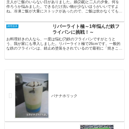
主人がご飯のいらない日がありました。娘(2歳)と二人の夕食。何を
作ろうか悩みました。できるだけ洗い物が少ないほうがいいですよ
ね。冷凍ご飯が大量にストックがあったので、ご飯は炊かなくても大
丈夫。メインとなるおかずを考えていて、プリンセスなべと...
リバーライト極～1年悩んだ鉄フ
調理器具
ライパンに挑戦！～
お料理好きの人なら、一度は悩む(?)鉄のフライパンですがとうと
う、我が家にも導入しました。リバーライト極で26cmです。一般的
な鉄のフライパンは、錆止め塗装をされているので最初に「焼きこ
み」作業をする必要があります。焼きこみとは、その名称の...
バナナホリック