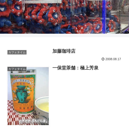
活力鍋とおいしい生活
おためしキッチン
加藤珈琲店
カフェタイム
2008.08.17
一保堂茶舗：極上芳泉
カフェタイム