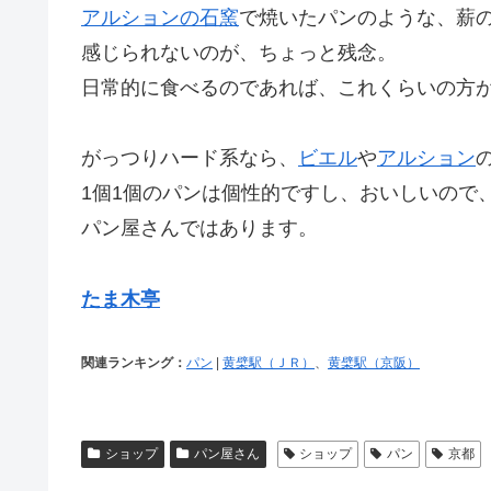
アルションの石窯
で焼いたパンのような、薪
感じられないのが、ちょっと残念。
日常的に食べるのであれば、これくらいの方
がっつりハード系なら、
ビエル
や
アルション
1個1個のパンは個性的ですし、おいしいので
パン屋さんではあります。
たま木亭
関連ランキング：
パン
|
黄檗駅（ＪＲ）
、
黄檗駅（京阪）
ショップ
パン屋さん
ショップ
パン
京都