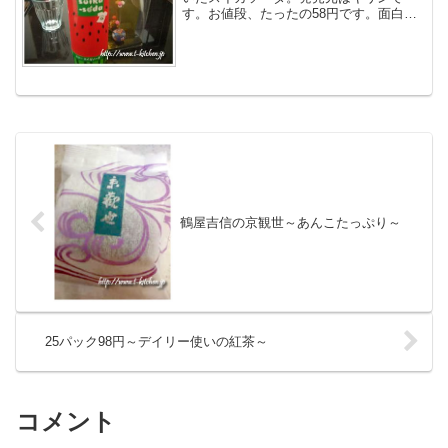
す。お値段、たったの58円です。面白そ
うなドリンクは試さなくちゃ、というこ
とで購入。
鶴屋吉信の京観世～あんこたっぷり～
25パック98円～デイリー使いの紅茶～
コメント