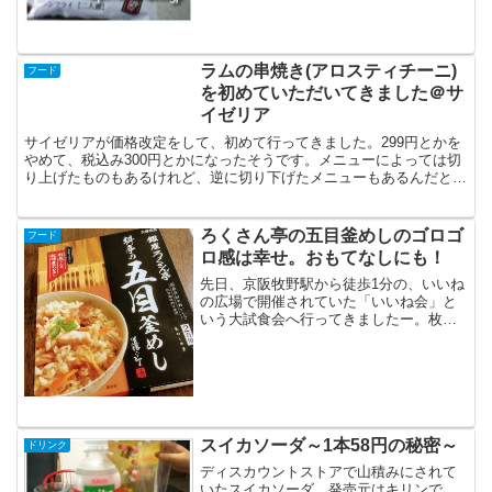
ラムの串焼き(アロスティチーニ)
フード
を初めていただいてきました＠サ
イゼリア
サイゼリアが価格改定をして、初めて行ってきました。299円とかを
やめて、税込み300円とかになったそうです。メニューによっては切
り上げたものもあるけれど、逆に切り下げたメニューもあるんだと
か。1円を用意しなくてもよくなったりするのかな。メニ...
ろくさん亭の五目釜めしのゴロゴ
フード
ロ感は幸せ。おもてなしにも！
先日、京阪牧野駅から徒歩1分の、いいね
の広場で開催されていた「いいね会」と
いう大試食会へ行ってきましたー。枚方
近辺の、あちこちのお惣菜を、山のよう
に食べてきました。アンケート回答者に
いただける、おみやげに、あった大塚食
品の銀座ろくさん亭の五...
スイカソーダ～1本58円の秘密～
ドリンク
ディスカウントストアで山積みにされて
いたスイカソーダ。発売元はキリンで