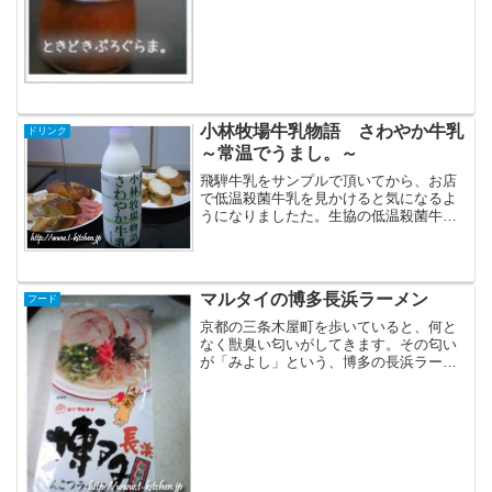
小林牧場牛乳物語 さわやか牛乳
ドリンク
～常温でうまし。～
飛騨牛乳をサンプルで頂いてから、お店
で低温殺菌牛乳を見かけると気になるよ
うになりましたた。生協の低温殺菌牛乳
は、味がフツー。製造元がメグミルクだ
ったという、おまけつきで愕然。カタロ
グショッピング(?)の難しいところです。
マルタイの博多長浜ラーメン
フード
京都の三条木屋町を歩いていると、何と
なく獣臭い匂いがしてきます。その匂い
が「みよし」という、博多の長浜ラーメ
ン屋さんから漂っていることを知ったの
はかなり後のことでした。主人に連れて
行ってもらった、福岡の長浜のラーメン
屋台でも同じ「獣臭さ」が...