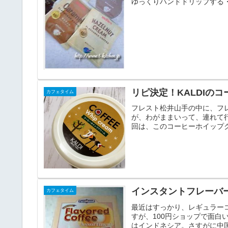
ゆっくりハンドドリップする・
リピ決定！KALDIの
カフェタイム
フレスト松井山手の中に、フ
が、わがままいって、連れて行
回は、このコーヒーホイップク
インスタントフレーバ
カフェタイム
最近はすっかり、レギュラー
すが、100円ショップで面白
はインドネシア。さすがに中国