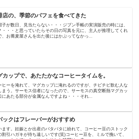
琲店の、季節のパフェを食べてきた
帽子が数日、見当たらない・・・ジブン手帳の実演販売の時には、
？・・・と思っていたらその日の写真を元に、主人が推理してくれ
、お蕎麦屋さんを出た後にはかぶってなかっ...
グカップで、あたたかなコーヒータイムを。
ーヒーを淹れて、マグカップに淹れるのですが、チビチビ飲む人な
しまう。サーモス信者になったので、サーモスの真空断熱マグカッ
にあたる部分が金属なんですよね・・・それ...
パックはフレーバーがおすすめ
います。妊娠とか出産のバタバタに紛れて、コーヒー豆のストック
の割引ハガキが待ち遠しいです(笑)コーヒー豆を、ミルで挽いて、