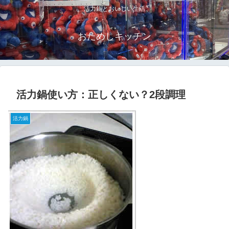
活力鍋とおいしい生活
おためしキッチン
活力鍋使い方：正しくない？2段調理
活力鍋