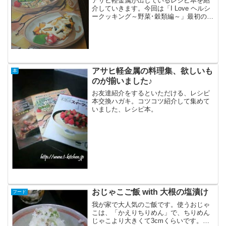
アサヒ軽金属が出しているレシピ本を紹
介していきます。今回は「I Love ヘルシ
ークッキング～野菜･穀類編～」最初の頃
に販売されていたレシピ集なので、ディ
ナーパンと活力なべを使ったレシピで
す。
アサヒ軽金属の料理集、欲しいも
本
のが揃いました♪
お友達紹介をするといただける、レシピ
本交換ハガキ。コツコツ紹介して集めて
いました、レシピ本。
おじゃこご飯 with 大根の塩漬け
フード
我が家で大人気のご飯です。使うおじゃ
こは、「かえりちりめん」で、ちりめん
じゃこより大きくて3cmくらいです。そ