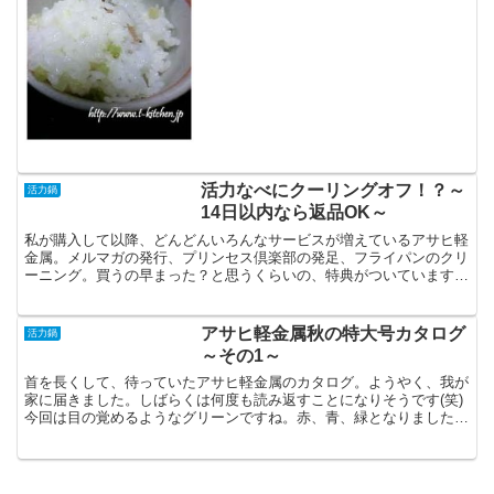
のまま食べるには、ちょっと固いので、
小さい子供はちょっと嫌がるかもしれま
せん。ですが、ちりめんじゃこよりお買
い得ですし、カルシウム...
活力なべにクーリングオフ！？～
活力鍋
14日以内なら返品OK～
私が購入して以降、どんどんいろんなサービスが増えているアサヒ軽
金属。メルマガの発行、プリンセス倶楽部の発足、フライパンのクリ
ーニング。買うの早まった？と思うくらいの、特典がついています
し・・・今回、メールマガジンで届いた情報は、本当に衝撃的...
アサヒ軽金属秋の特大号カタログ
活力鍋
～その1～
首を長くして、待っていたアサヒ軽金属のカタログ。ようやく、我が
家に届きました。しばらくは何度も読み返すことになりそうです(笑)
今回は目の覚めるようなグリーンですね。赤、青、緑となりました
か。エコを意識してのことだと思われます。現在、アサヒ軽...