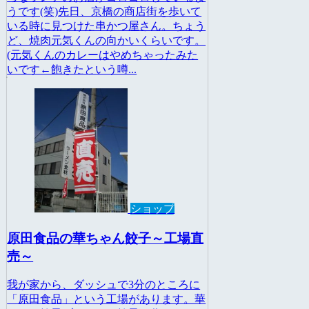
うです(笑)先日、京橋の商店街を歩いて
いる時に見つけた串かつ屋さん。ちょう
ど、焼肉元気くんの向かいくらいです。
(元気くんのカレーはやめちゃったみた
いです←飽きたという噂...
ショップ
原田食品の華ちゃん餃子～工場直
売～
我が家から、ダッシュで3分のところに
「原田食品」という工場があります。華