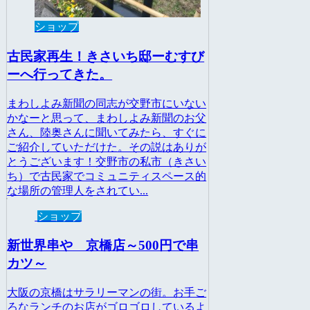
ショップ
古民家再生！きさいち邸ーむすび
ーへ行ってきた。
まわしよみ新聞の同志が交野市にいない
かなーと思って、まわしよみ新聞のお父
さん、陸奥さんに聞いてみたら、すぐに
ご紹介していただけた。その説はありが
とうございます！交野市の私市（きさい
ち）で古民家でコミュニティスペース的
な場所の管理人をされてい...
ショップ
新世界串や 京橋店～500円で串
カツ～
大阪の京橋はサラリーマンの街。お手ご
ろなランチのお店がゴロゴロしているよ