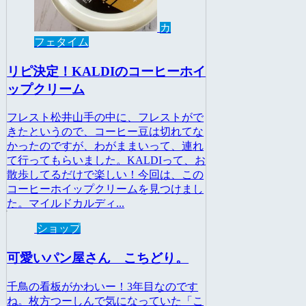
カ
フェタイム
リピ決定！KALDIのコーヒーホイ
ップクリーム
フレスト松井山手の中に、フレストがで
きたというので、コーヒー豆は切れてな
かったのですが、わがままいって、連れ
て行ってもらいました。KALDIって、お
散歩してるだけで楽しい！今回は、この
コーヒーホイップクリームを見つけまし
た。マイルドカルディ...
ショップ
可愛いパン屋さん こちどり。
千鳥の看板がかわいー！3年目なのです
ね。枚方つーしんで気になっていた「こ