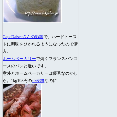
CapeDaiseeさんの影響
で、ハードトース
トに興味をひかれるようになったので購
入。
ホームベーカリー
で焼くフランスパンコ
ースのパンと近いです。
意外とホームベーカリーは優秀なのかし
ら。1kg198円の
小麦粉
なのに！