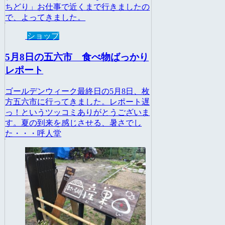
ちどり」お仕事で近くまで行きましたの
で、よってきました。
ショップ
5月8日の五六市 食べ物ばっかり
レポート
ゴールデンウィーク最終日の5月8日、枚
方五六市に行ってきました。レポート遅
っ！というツッコミありがとうございま
す。夏の到来を感じさせる、暑さでし
た・・・呼人堂