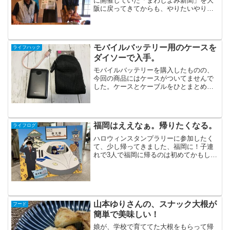
に開催していた「まわしよみ新聞」を大
阪に戻ってきてからも、やりたいやりた
い・・・と思いつつ、不定期に行ってお
りました。なかなか定期化できないの
は、私の努力不足・・・ですな。この春
に、おりひめ大学＠きかく学...
モバイルバッテリー用のケースを
ライフハック
ダイソーで入手。
モバイルバッテリーを購入したものの、
今回の商品にはケースがついてませんで
した。ケースとケーブルをひとまとめに
しておけないし、中に入れたものが傷つ
きそうなので探していたら、さすがダイ
ソーさん。ありました！本当はコンパク
トカメラケースです。しか...
福岡はええなぁ。帰りたくなる。
ライフログ
ハロウィンスタンプラリーに参加したく
て、少し帰ってきました、福岡に！子連
れで3人で福岡に帰るのは初めてかもしれ
ないな。いつも旦那さんが一緒なので。
新大阪駅自宅から最寄り駅は子供を連れ
て歩くと20分はかかるので、バスに乗っ
たのですが、遅れてく...
山本ゆりさんの、スナック大根が
フード
簡単で美味しい！
娘が、学校で育ててた大根をもらって帰