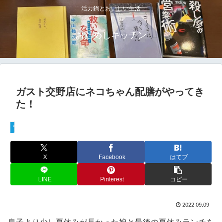
活力鍋とおいしい生活
おためしキッチン
ガスト交野店にネコちゃん配膳がやってき
た！
ライフログ
X
Facebook
はてブ
LINE
Pinterest
コピー
2022.09.09