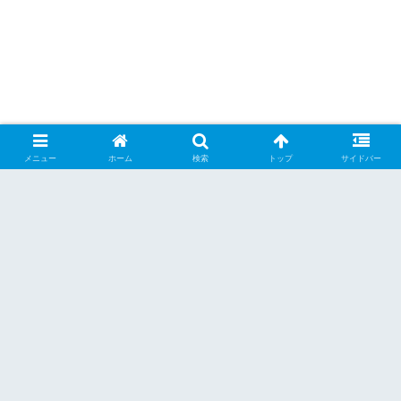
メニュー
ホーム
検索
トップ
サイドバー
おためしキッチン
© 2008 おためしキッチン.