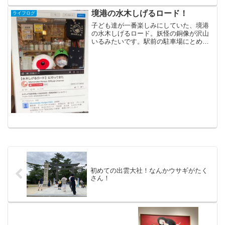
境港の水木しげるロード！
ライフログ
子ども達が一番楽しみにしていた、境港
の水木しげるロード。妖怪の銅像が沢山
いるみたいです。駅前の駐車場にとめ
て、徒歩で水木しげるロードへ。境港駅
も、もう妖怪一色ですねー。駅前の旅館
がサービスで提供してくれている足湯！
めちゃくちゃ癒されました。...
初めての出雲大社！なんかウサギがたく
さん！