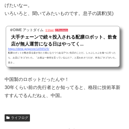
げたいなー。
いろいろと、聞いてみたいものです。息子の講釈(笑)
＠DIME アットダイム
1 User
2 Pockets
大手チェーンで続々投入される配膳ロボット、飲食
店が無人運営になる日はやってく...
https://dime.jp/genre/1456525/
配膳ロボットが動き回る姿が当たり前になりつつある!?つい先日のことだ。しゃぶしゃぶを食べに行った
ら、お店に“ネコ”がいた。「お前は一体何を言っているんだ？」と思われそうだが、本当に“ネコ”がいた。
皆さ...
中国製のロボットだったんや！
30年くらい前の先行者とか知ってると、格段に技術革新
すすんでるんだねぇ、中国。
ライフログ