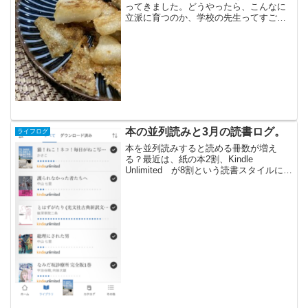
ってきました。どうやったら、こんなに
立派に育つのか、学校の先生ってすごい
ですよね。このままでは、冷蔵庫に入ら
ないのでカットして冷蔵庫へ。そんな時
にTwitterで流れてきた、山本ゆりさんの
スナック大根。①...
本の並列読みと3月の読書ログ。
ライフログ
本を並列読みすると読める冊数が増え
る？最近は、紙の本2割、Kindle
Unlimited が8割という読書スタイルにな
っています。いつも一緒にいる、iPhone
ちゃん。多分、この子のおかげで、毎月
の読書量が増えているのだとは思います
並列読...