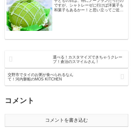
子どもの日は、特にノープランだったの
ですが、シャトレーゼに行けば洋菓子も
和菓子もあるかー！と思い立ってご近所
のお店にいったら。考えることは、皆様
同じなのか、駐車場いっぱい！私だった
ら駐車できなかったな・・・ダーリンが
いてくれてよかった。午後...
選べる！カスタマイズできちゃうクレー
プ！倉治のスマイルさん！
交野市でタイのお粥が食べられるなん
て！河内磐船のMOS KITCHEN
コメント
コメントを書き込む