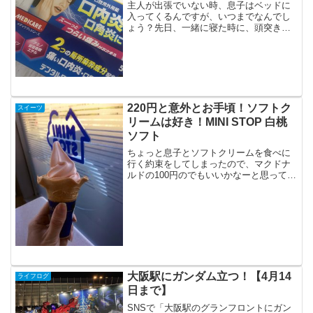
主人が出張でいない時、息子はベッドに
入ってくるんですが、いつまでなんでし
ょう？先日、一緒に寝た時に、頭突きさ
れまして、唇をかんでしまい・・・気が
付いたら、口内炎に！2，3日で治るかな
ぁ・・・と思ってたけど、どうもよくな
らないので薬局で口内炎...
220円と意外とお手頃！ソフトク
スイーツ
リームは好き！MINI STOP 白桃
ソフト
ちょっと息子とソフトクリームを食べに
行く約束をしてしまったので、マクドナ
ルドの100円のでもいいかなーと思ってい
たのですが、イオンの商品券があるし、
twitterのタイムラインで見かけて気になっ
てたのでMINI STOPまで行ってきまし
た。...
大阪駅にガンダム立つ！【4月14
ライフログ
日まで】
SNSで「大阪駅のグランフロントにガン