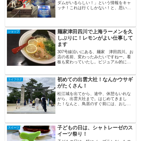
ダムがいるらしい！」という情報をキャ
ッチ！これは行くしかない！と、思い立
ったが吉日、子どもたちを連れて行って
きました。大阪万博にバンダイパビリオ
ンができるみたいなので、その関連イベ
ントなのかな？開催期間...
麺家津田四川で上海ラーメンを久
ショップ
しぶりに！レモンがよい仕事して
ます
307号線沿いにある、麺家 津田四川。お
店の名前、変わったみたいですねー。看
板も変わっていたし。ビジュアル的に
も、美しい上海ラーメン。さっぱりした
塩ラーメン。チャーシューも割と分厚い
し、面は細麺で、とても好きなタイプの
初めての出雲大社！なんかウサギ
ライフログ
ラーメンです。昔は、よ...
がたくさん！
松江城を出てから、途中、休憩もいれな
がら、出雲大社まで。はじめてきまし
た！なんと、鳥居のすぐ前には、おしゃ
れなスタバもありました。結構な行列で
した。因幡の白は、出雲大社がお祀りし
ている大国主命のお話なので、ウサギの
像がたくさんありました。め...
子どもの日は、シャトレーゼのス
スイーツ
イーツ祭り！