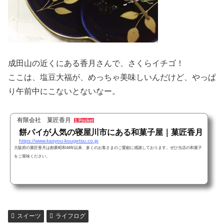
成田山の近くにある香月さんで、さくらイチゴ！
ここは、塩豆大福が、めっちゃ美味しいんだけど、やっぱ
り午前中にこないとないなー。
有限会社 菓匠香月
1 Pocket
餅パイが人気の寝屋川市にある和菓子屋｜菓匠香月
https://www.kasyou-kougetsu.co.jp
大阪府の菓匠香月は創業昭和44年以来、多くのお客さまのご愛顧に感謝しております。ぜひ当店の和菓子
をご賞味ください。
スイーツ
ライフログ