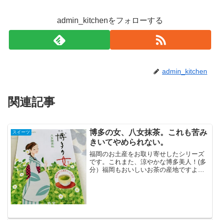
admin_kitchenをフォローする
admin_kitchen
関連記事
博多の女、八女抹茶。これも苦み
スイーツ
きいてやめられない。
福岡のお土産をお取り寄せしたシリーズ
です。これまた、涼やかな博多美人！(多
分）福岡もおいしいお茶の産地ですよ
ね。中の包み紙もとてもかわいい。最
近、あんまり緑茶飲まないけど、飲みた
くなりますねぇ。これ、お菓子だけど。
これも、はちみつレモン味と...