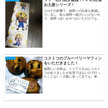
お土産シリーズ！
コロナの影響で、福岡への出張も激減し
ているし、私も福岡へ遊びにいけないわ
で、福岡っぽいおやつがいただけてない
のですが。久しぶりの、福岡県大牟田市
への出張！念願の「ジャー坊饅頭」をみ
つけてきてくれました。大牟田市公式キ
ャラクターの、ジャー坊さ...
コストコのブルーベリーマフィン
スイーツ
をいただきました！
福岡にいる時は、トリアス久山にコスト
コがありましたが会員ではないので行っ
たことない！大阪に戻ってきても、車で
20分くらいのところに、コストコがある
けど、やっぱり会員じゃないので行った
ことないんですが。主人がどういうルー
トでか、入手してきてく...