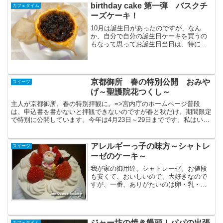
birthday cake 第一弾 バスクチ
カフェタイム
ーズケーキ！
10月は誕生日があったのですが、なん
か、自分で自分の誕生日ケーキを買うの
もなって思ってお誕生日当日は、特に特
別なことはしなかったのですが、1週間遅
れて、那須にいるダーリンから冷凍のケ
ーキが届きました。しかも２つ！バスク
チーズケーキ那須のチー...
京都御所 春の特別公開 おみや
スイーツ
げ～聖護院花つくし～
主人が京都御所、春の特別拝観に。=>宮内庁のホームページ普段
は、申込書を書かないと拝観できないのですが春と秋だけ、期間限定
で特別に公開しています。今年は4月23日～29日までです。私はいけ
なかったのですが、主人はきちんとおみやげを買ってきて...
アレルギーっ子の味方～シャトレ
スイーツ
ーゼのケーキ～
我が家の御用達、シャトレーゼ。お値段
も安くて、おいしいので、大好きなので
すが、一番、ありがたいのは卵・乳・小
麦を使っていないケーキがあること。通
常、店頭には置いてないので、あらかじ
め予約しておく必要がありますが食物ア
レルギーがある娘にも、食...
ジャー坊の焼き饅頭！パパの出張
カフェタイム