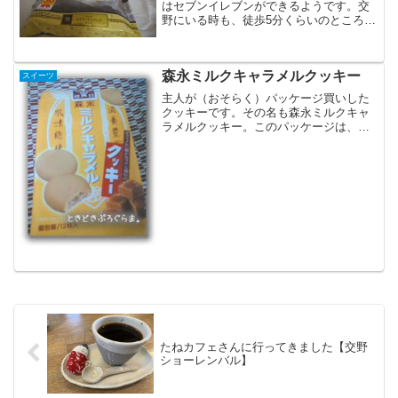
はセブンイレブンができるようです。交
野にいる時も、徒歩5分くらいのところに
できて、パンをもらったんだけど。本
日、8月30日 7時オープンしました。前
はファミリーマートでした。隣に余って
森永ミルクキャラメルクッキー
いた敷地も広げて広々...
スイーツ
主人が（おそらく）パッケージ買いした
クッキーです。その名も森永ミルクキャ
ラメルクッキー。このパッケージは、確
かに惹かれるものがあります。個包装で
す。これも、かわいいですね。関係あり
ませんが、最近は個包装が多いですね。
ちょっと損した気がします...
たねカフェさんに行ってきました【交野
ショーレンバル】