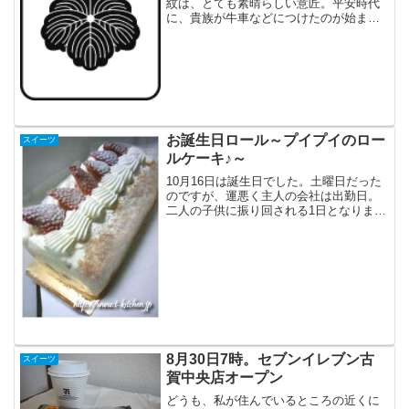
紋は、とても素晴らしい意匠。平安時代
に、貴族が牛車などにつけたのが始まり
だとか。
お誕生日ロール～プイプイのロー
スイーツ
ルケーキ♪～
10月16日は誕生日でした。土曜日だった
のですが、運悪く主人の会社は出勤日。
二人の子供に振り回される1日となりまし
た。下の子が、まだ3ヶ月なので、お外で
ディナーとかは無理。なので、自分が大
好きな牛スジ肉の煮込みを作りました。
後は、結構、残り...
8月30日7時。セブンイレブン古
スイーツ
賀中央店オープン
どうも、私が住んでいるところの近くに