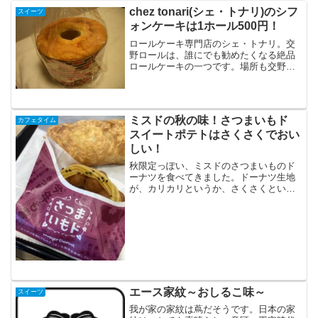
chez tonari(シェ・トナリ)のシフ
スイーツ
ォンケーキは1ホール500円！
ロールケーキ専門店のシェ・トナリ。交
野ロールは、誰にでも勧めたくなる絶品
ロールケーキの一つです。場所も交野市
駅前で、電車利用の人はアクセスはいい
です。そのかわり、駐車場はございませ
ん。久しぶりに交野市駅に降りたったの
で、立ち寄ってみたら1日...
ミスドの秋の味！さつまいもド
カフェタイム
スイートポテトはさくさくでおい
しい！
秋限定っぽい、ミスドのさつまいものド
ーナツを食べてきました。ドーナツ生地
が、カリカリというか、さくさくという
か、とても軽いのでもっと食べたくなる
な。記事には1％の、さつまいもの粉がは
いっているそうですがそれが、どういう
働きをしてるのかは謎で...
エース家紋～おしるこ味～
スイーツ
我が家の家紋は蔦だそうです。日本の家