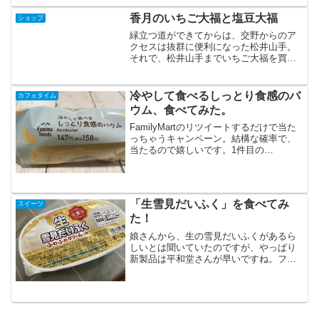
香月のいちご大福と塩豆大福
ショップ
緑立つ道ができてからは、交野からのア
クセスは抜群に便利になった松井山手。
それで、松井山手までいちご大福を買い
にいってましたが。しかし、灯台下暗
し。おいしい和菓子屋さんが、もう少し
近くにあったの忘れてました。成田山に
冷やして食べるしっとり食感のバ
カフェタイム
ある、香月さんです。
ウム、食べてみた。
FamilyMartのリツイートするだけで当た
っちゃうキャンペーン。結構な確率で、
当たるので嬉しいです。1件目の
FamilMartでは、商品がなかったので、も
う1店舗にも足を運んでみました。近くに
コンビニがいろいろあるのはありがたい
なー。田...
「生雪見だいふく」を食べてみ
スイーツ
た！
娘さんから、生の雪見だいふくがあるら
しいとは聞いていたのですが、やっぱり
新製品は平和堂さんが早いですね。フレ
ンドマート交野店でみつけました。生雪
見だいふく！生菓子なので、冷蔵コーナ
ーにありました。注意書きがめちゃくち
ゃたくさんありました。・...