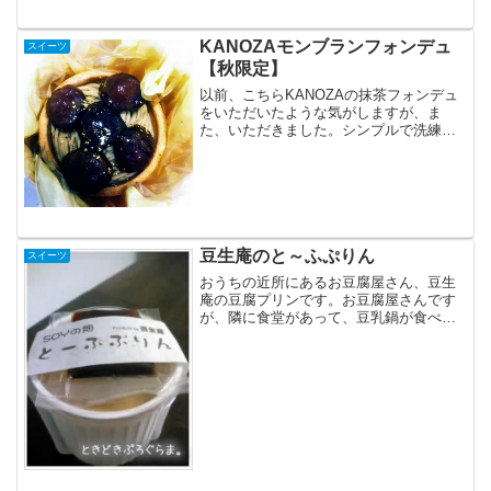
ん。久しぶりに交野市駅に降りたったの
で、立ち寄ってみたら1日...
KANOZAモンブランフォンデュ
スイーツ
【秋限定】
以前、こちらKANOZAの抹茶フォンデュ
をいただいたような気がしますが、ま
た、いただきました。シンプルで洗練さ
れたこのパッケージ、本当に捨てるのが
もったいないくらい。今回は・・・・秋
限定の、モンブランフォンデュ！金粉！
に栗の渋皮煮が５つも！...
豆生庵のと～ふぷりん
スイーツ
おうちの近所にあるお豆腐屋さん、豆生
庵の豆腐プリンです。お豆腐屋さんです
が、隣に食堂があって、豆乳鍋が食べれ
ます(要予約)。ランチなどもやっているの
ですが、まだ食べに行ったことがありま
せん。パッケージとラベルは可愛いで
す。入れ物は、よくある...