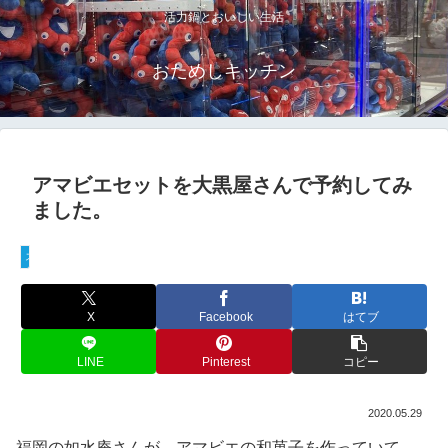
活力鍋とおいしい生活
おためしキッチン
アマビエセットを大黒屋さんで予約してみ
ました。
スイーツ
X
Facebook
はてブ
LINE
Pinterest
コピー
2020.05.29
福岡の如水庵さんが、アマビエの和菓子を作っていて