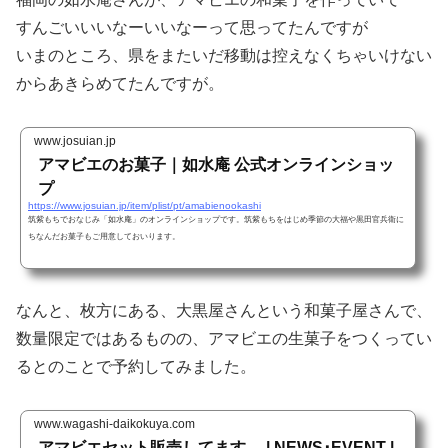
すんごいいいなーいいなーって思ってたんですが
いまのところ、県をまたいだ移動は控えなくちゃいけない
からあきらめてたんですが。
www.josuian.jp
アマビエのお菓子｜如水庵 公式オンラインショッ
プ
https://www.josuian.jp/item/plist/pt/amabienookashi
筑紫もちでおなじみ「如水庵」のオンラインショップです。筑紫もちをはじめ季節の大福や黒田官兵衛に
ちなんだお菓子もご用意しておいります。
なんと、枚方にある、大黒屋さんという和菓子屋さんで、
数量限定ではあるものの、アマビエの生菓子をつくってい
るとのことで予約してみました。
www.wagashi-daikokuya.com
アマビエセット販売してます。 | NEWS･EVENT |