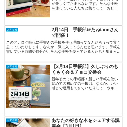
が楽しくてたまらないです。そんな手帳
を使っている人たちと集まって、おしゃ
べりしたり手帳を見せ合ったりするだけ
の手帳部を交野市で、共同主催していま
す。4月に予定していたWishリスト作り
は、少し参加者さんも...
2月14日 手帳部＠たねtaneさん
お知らせ
で開催！
このアナログ時代に手書きの手帳を使う理由ってなんだろうって常々
思っていたりします。なんか、気に入ってるんだと思います。手帳を
書いている時間や自分が。そんな手帳を使っている人たちと集まっ
て、おしゃべりしたり手帳を見せ合ったりするだけの手帳部を...
【2月14日手帳部】久しぶりのも
お知らせ
くもく会＆チョコ交換会
新年初めての手帳部！新しい手帳を使い
始めての初めての手帳部。なんか、いい
感じで運用もできていたりして、ウキウ
キでおしゃべりしてきました。今年もい
ろんなテチョラーさんと、おしゃべりで
きたらなーと思ってます。2月の手帳部は
もくもく会＆チョコレー...
あなたの好きな本をシェアする読
お知らせ
書会【3月1日】