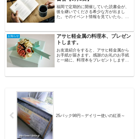
福岡で定期的に開催していた読書会が、
後を継いでくださる希少な方が出まし
た。そのイベント情報を見ていたら、私
も少し読書会がしたくなってきたのです
が、ちょっと福岡は遠いので、近くの枚
方市で久しぶりに開催することにしまし
アサヒ軽金属の料理本、プレゼン
た。近くで開催されるのを待...
お知らせ
トします。
お友達紹介をすると、アサヒ軽金属から
お手紙が届きます。感謝のお礼のお手紙
と一緒に、料理本をプレゼントします！
というハガキが届きます。おかげさま
で、たくさんの方を紹介させていただい
ているので料理本はほぼ、揃ってしまい
ました。今回、緊急企画です...
25パック98円～デイリー使いの紅茶～