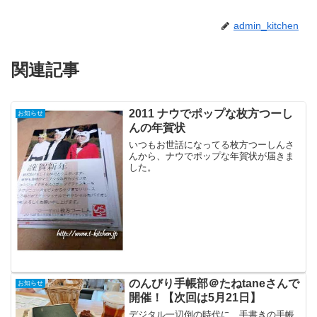
admin_kitchen
関連記事
2011 ナウでポップな枚方つーし
お知らせ
んの年賀状
いつもお世話になってる枚方つーしんさ
んから、ナウでポップな年賀状が届きま
した。
のんびり手帳部＠たねtaneさんで
お知らせ
開催！【次回は5月21日】
デジタル一辺倒の時代に、手書きの手帳