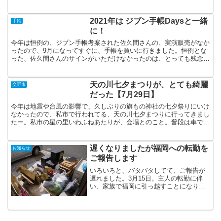
2021年は ジブン手帳Daysと一緒
手帳
に！
今年は恒例の、ジブン手帳考案された佐久間さんの、実演販売がなか
ったので、9月になってすぐに、手帳を買いに行きました。恒例とな
った、佐久間さんのサインがいただけなかったのは、とっても残念で
すが、早めに手帳を手にできるのは嬉しいですね。今年はイ...
天の川七夕まつりが、とても綺麗
交野市
だった【7月29日】
今年は地震や台風の影響で、久しぶりの旗もの神社の七夕祭りにいけ
なかったので、私市で行われてる、天の川七夕まつりに行ってきまし
たー。私市の星の里いわふねあたりが、会場とのこと。普段は車でし
か行かないようなところなのですが、この日は周辺の駐車場...
遅くなりましたが福岡への転勤を
お知らせ
ご報告します
いろいろと、バタバタしてて、ご報告が
遅れました。3月15日。主人の転勤に伴
い、家族で福岡に引っ越すことになりま
した。もう少し先か、と甘く考えていた
のですが。娘は今年から新1年生。タイミ
ング的にはよかったのかもしれませｎ。