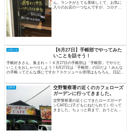
ん。ランチがとても美味しくて、お気に
入りのお店の一つなんですが、コロナ自
粛で、3か月ほど行けてない・・・(コー
ヒーもおいしい）この投稿をInstagramで
見るカフェチアーズ(@cafe_cheers)が
シ...
【6月27日】手帳部でやってみた
お知らせ
いことを話そう！
手帳好きさん、集まれ～！６月27日の手帳部は「手帳部」でやりた
いことをおしゃべりしよう！6月27日は「手帳部」の日だよ！みんな
の手帳ってどんな感じですか？スケジュール管理はもちろん、日記を
書いたり、ふとした思いつきをメモしたり。私自身は、手...
交野警察署の近くのカフェローズ
交野市
ガーデンに行ってきました。
交野警察署の近くにできたローズガーデ
ンCAFEに(子どもにねだられて）行って
きました。ちょっと前まで、おうどん屋
さんだったんですけど、隣が夢庵じゃ、
しんどいよねぇ。おうどん屋さんは、行
かないまま、こちらのカフェに変わって
いました。場所はこち...