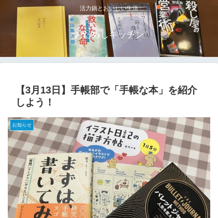
活力鍋とおいしい生活
おためしキッチン
【3月13日】手帳部で「手帳な本」を紹介
しよう！
お知らせ