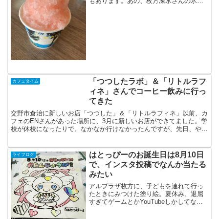
もあります。あの、枚方凍氷さんの氷を
つかっておられます、そういえば、枚方
凍氷さん、きれいになったって聞いたけ
ど、混んでるだろうなぁ。今年のかき氷
はじめは、中角さんでした...
「つつしたラボ」＆「リトルラフ
カフェタイム
ィネ」さんでコーヒー飲みに行っ
てきた
交野市倉治に新しいお店「つつした」＆「リトルラフィネ」以前、カ
フェのENさんがあった場所に、3月に新しいお店ができてました。学
校が休校になったりで、なかなか行けなかったんですが、先日、やっ
と行くことができました。工房＆ショップになってるそう...
はとっぴーのお誕生日は8月10日
ライフログ
で、インスタ投稿でなんか当たる
みたい
アルプラザ枚方に、子どもを連れて行っ
たときにみつけた塗り絵。夏休み、退屈
すぎてゲームとかYouTubeしかしてない
んじゃないか・・・という子ども達が、
平和堂のテーマソングを歌いながらぬり