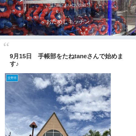
活力鍋とおいしい生活
おためしキッチン
9月15日 手帳部をたねtaneさんで始めま
す♪
交野市