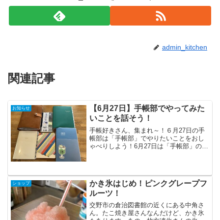
admin_kitchen
関連記事
【6月27日】手帳部でやってみた
お知らせ
いことを話そう！
手帳好きさん、集まれ～！６月27日の手
帳部は「手帳部」でやりたいことをおし
ゃべりしよう！6月27日は「手帳部」の日
だよ！みんなの手帳ってどんな感じです
か？スケジュール管理はもちろん、日記
を書いたり、ふとした思いつきをメモし
たり。私自身は、手...
かき氷はじめ！ピンクグレープフ
ショップ
ルーツ！
交野市の倉治図書館の近くにある中角さ
ん。たこ焼き屋さんなんだけど、かき氷