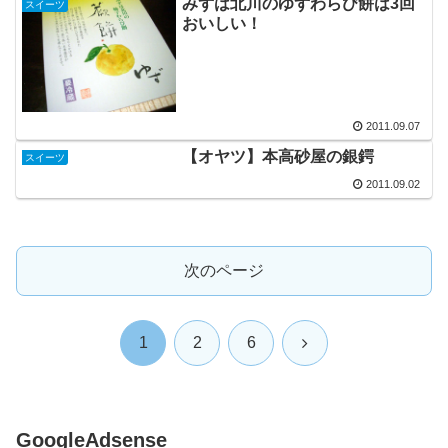
みずは北川のゆずわらび餅は3回
スイーツ
おいしい！
2011.09.07
【オヤツ】本高砂屋の銀鍔
スイーツ
2011.09.02
次のページ
次
1
2
6
へ
GoogleAdsense