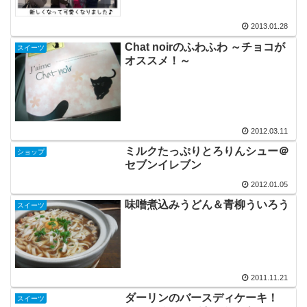
2013.01.28
Chat noirのふわふわ ～チョコが
スイーツ
オススメ！～
2012.03.11
ミルクたっぷりとろりんシュー＠
ショップ
セブンイレブン
2012.01.05
味噌煮込みうどん＆青柳ういろう
スイーツ
2011.11.21
ダーリンのバースディケーキ！
スイーツ