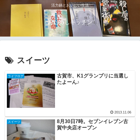
活力鍋とおいしい生活
おためしキッチン
スイーツ
古賀市、K1グランプリに当選し
ライフログ
たよーん♪
2013.11.06
8月30日7時。セブンイレブン古
スイーツ
賀中央店オープン