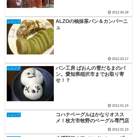
2012.04.29
ALZOの柚抹茶パン＆カンパーニ
ショップ
ュ
2012.03.17
パン工房 ぱおんの雪だるまのパ
ショップ
ン。愛知県稲沢市までお取り寄
せ！？
2012.01.24
コハナベーグルはかなりオスス
ショップ
メ！枚方市牧野のベーグル専門店
2012.01.23