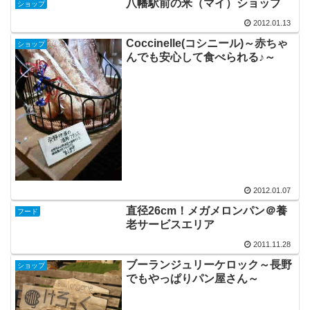
八幡駅前の米（マイ）ショップ
ショップ
2012.01.13
Coccinelle(コシニール)～赤ちゃ
ショップ
んでも安心して食べられる♪～
2012.01.07
直径26cm！メガメロンパン＠養
フード
老サービスエリア
2011.11.28
ブーランジュリーケロック～長野
ショップ
でもやっぱりパン屋さん～