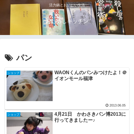
活力鍋とおいしい生活
おためしキッチン
パン
WAONくんのパンみつけたよ！＠
ショップ
イオンモール福津
2013.06.05
4月21日 かわさきパン博2013に
ショップ
行ってきましたー♪