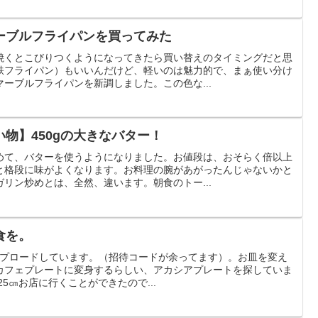
ーブルフライパンを買ってみた
焼くとこびりつくようになってきたら買い替えのタイミングだと思
鉄フライパン）もいいんだけど、軽いのは魅力的で、まぁ使い分け
ーブルフライパンを新調しました。この色な...
物】450gの大きなバター！
めて、バターを使うようになりました。お値段は、おそらく倍以上
と格段に味がよくなります。お料理の腕があがったんじゃないかと
リン炒めとは、全然、違います。朝食のトー...
食を。
をアップロードしています。（招待コードが余ってます）。お皿を変え
カフェプレートに変身するらしい、アカシアプレートを探していま
25㎝お店に行くことができたので...