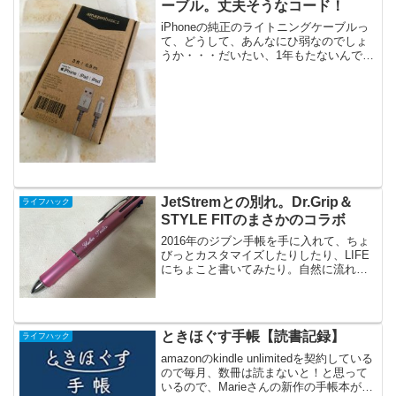
ーブル。丈夫そうなコード！
iPhoneの純正のライトニングケーブルっ
て、どうして、あんなにひ弱なのでしょ
うか・・・だいたい、1年もたないんです
よね。ダイソーとかで、緊急避難的に買
ったりすることもあるんですが、OSがバ
ージョンアップしたら急にアクセサリと
して認識されな...
JetStremとの別れ。Dr.Grip＆
ライフハック
STYLE FITのまさかのコラボ
2016年のジブン手帳を手に入れて、ちょ
びっとカスタマイズしたりしたり、LIFE
にちょこと書いてみたり。自然に流れて
くるジブン手帳のタイムラインをみた
り。そんな時に気づいた現在、愛用して
いるペンに大問題が！ジェットストリー
ム裏抜け問題ここの...
ときほぐす手帳【読書記録】
ライフハック
amazonのkindle unlimitedを契約している
ので毎月、数冊は読まないと！と思って
いるので、Marieさんの新作の手帳本が