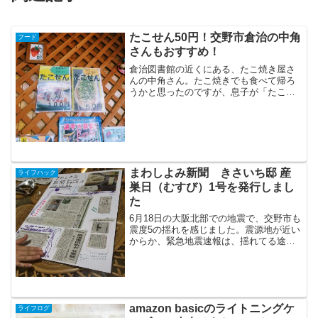
たこせん50円！交野市倉治の中角
フード
さんもおすすめ！
倉治図書館の近くにある、たこ焼き屋さ
んの中角さん。たこ焼きでも食べて帰ろ
うかと思ったのですが、息子が「たこせ
ん」めっちゃ美味しいから！と勧められ
て。たこ焼きが載ってる方は食べにくい
よとのことだったので、50円の方のたこ
せんを。ん？なんか、思...
まわしよみ新聞 きさいち邸 産
ライフハック
巣日（むすび）1号を発行しまし
た
6月18日の大阪北部での地震で、交野市も
震度5の揺れを感じました。震源地が近い
からか、緊急地震速報は、揺れてる途中
になるという・・・我が家は、多少、物
は落ちたものの、特に大きな被害はなか
ったし、子ども達も、元気に帰ってきま
した。（ちなみに危...
amazon basicのライトニングケ
ライフログ