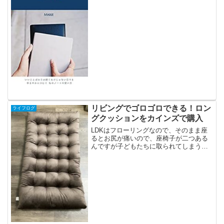
kindle unlimitedの対象本で、本当にラッ
キーでした！Marieさんの本はとても読み
やすくて...
リビングでゴロゴロできる！ロン
ライフログ
グクッションをカインズで購入
LDKはフローリングなので、そのまま座
るとお尻が痛いので、座椅子が二つある
んですが子どもたちに取られてしまう。
ゴロゴロしたくなると、2階のベッドに行
くしかなくて、ベッドに行ったら、ます
ます動けなくなってよろしくない。分厚
いフロアマットでも買...