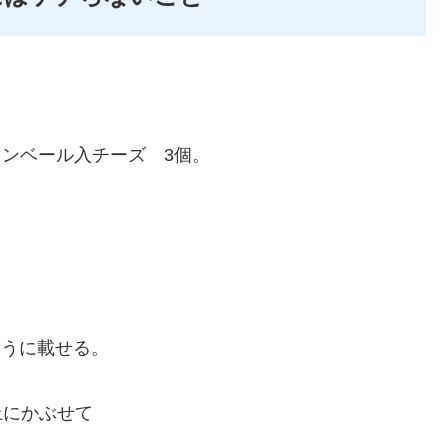
カマンベール入チーズ 3個。
。
ように載せる。
上にかぶせて