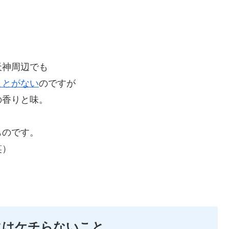
天神周辺でも
ことがない
のですが
の香りと味。
ものです。
笑）
にはケチらないこと