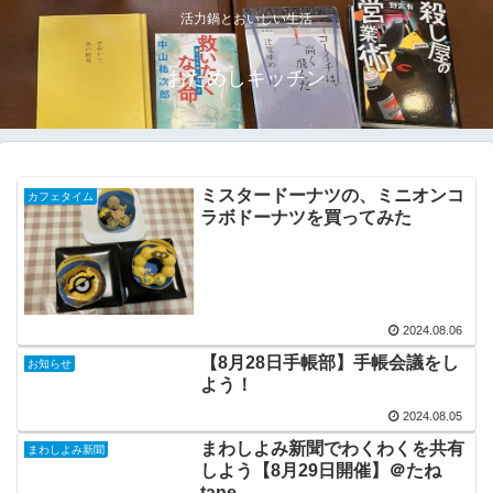
活力鍋とおいしい生活
おためしキッチン
ミスタードーナツの、ミニオンコ
カフェタイム
ラボドーナツを買ってみた
2024.08.06
【8月28日手帳部】手帳会議をし
お知らせ
よう！
2024.08.05
まわしよみ新聞でわくわくを共有
まわしよみ新聞
しよう【8月29日開催】＠たね
tane