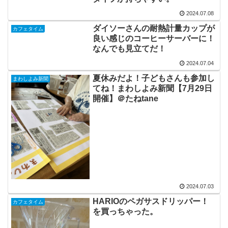
2024.07.08
ダイソーさんの耐熱計量カップが
カフェタイム
良い感じのコーヒーサーバーに！
なんでも見立てだ！
2024.07.04
夏休みだよ！子どもさんも参加し
まわしよみ新聞
てね！まわしよみ新聞【7月29日
開催】＠たねtane
2024.07.03
HARIOのペガサスドリッパー！
カフェタイム
を買っちゃった。