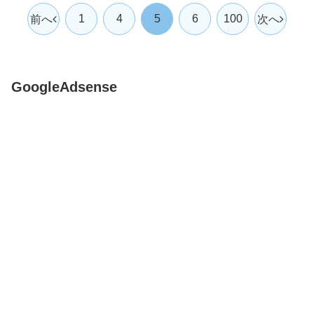
1
4
5
6
100
前へ
次へ
GoogleAdsense