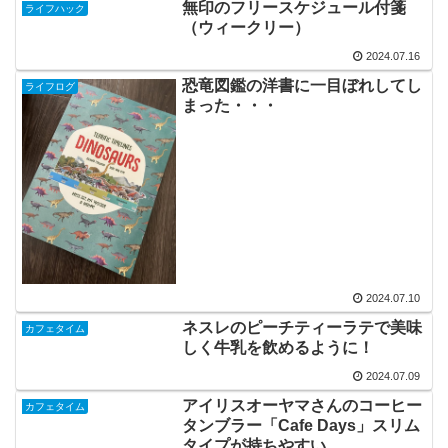
無印のフリースケジュール付箋
ライフハック
（ウィークリー）
2024.07.16
恐竜図鑑の洋書に一目ぼれしてし
ライフログ
まった・・・
2024.07.10
ネスレのピーチティーラテで美味
カフェタイム
しく牛乳を飲めるように！
2024.07.09
アイリスオーヤマさんのコーヒー
カフェタイム
タンブラー「Cafe Days」スリム
タイプが持ちやすい。