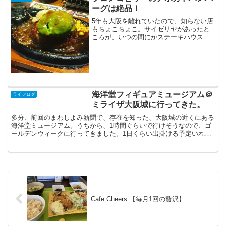
ーグは絶品！
5年も大阪を離れていたので、知らない店
もちょこちょこ。サイゼリヤがあったと
ころが、いつの間にかステーキハウスが
できていました。かまどで、羽釜ご飯を
炊いていたり、季節に応じたサラダバー
が、とても魅力的だったり。お店のスタ
ッフさんも、とても気遣...
海洋堂フィギュアミュージアム＠
ライフログ
ミライザ大阪城に行ってきた。
多分、前回のまわしよみ新聞で、存在を知った、大阪城の近くにある
海洋堂ミュージアム。うちから、1時間ぐらいで行けそうなので、ゴ
ールデンウィークに行ってきました。1日くらい出掛ける予定いれな
いと、GW後半、ずっと家でゴロゴロしてそうなんですもの...
Cafe Cheers 【毎月1回の贅沢】