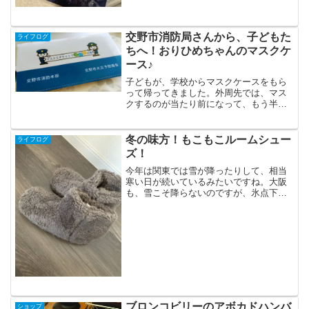
交野市消防局さんから、子どもた
ライフログ
ちへ！おりひめちゃんのマスクケ
ース♪
子どもが、学校からマスクケースをもら
って帰ってきました。外周先では、マス
クするのが当たり前になって、もう半年
になりますが飲食店でご飯食べる時や、
人がいないところでは、マスクを外しま
すものね。裏には、交野市のゆるキャラ
冬の味方！もこもこルームシュー
ライフログ
の、おりひめちゃんと、あ...
ズ！
今年は関東では雪が降ったりして、相当
寒い日が続いているみたいですね。大阪
も、雪こそ降らないのですが、氷点下の
日があったりしますので、キッチンに立
つのがつらくなってきました。家時間が
長いもので、少しでも暖かくすごすため
に、着る毛布も、愛用して...
ブロンコビリーのアボカドハンバ
ショップ