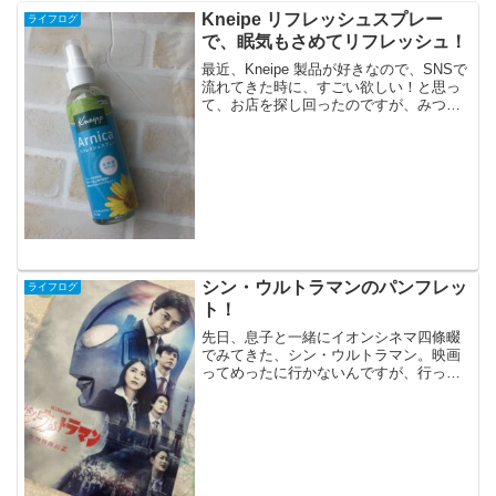
Kneipe リフレッシュスプレー
ライフログ
で、眠気もさめてリフレッシュ！
最近、Kneipe 製品が好きなので、SNSで
流れてきた時に、すごい欲しい！と思っ
て、お店を探し回ったのですが、みつか
らず、あきらめてamazonさんで購入しま
した。150mlのボトルだけを配達してもら
うのは申し訳ない気はするんですが、リ
ア...
シン・ウルトラマンのパンフレッ
ライフログ
ト！
先日、息子と一緒にイオンシネマ四條畷
でみてきた、シン・ウルトラマン。映画
ってめったに行かないんですが、行った
らやっぱりパンフレット欲しいんですが
まさかの売り切れで。しくしくと、悲し
んでいたのですが。那須に単身赴任中の
旦那さんが買ってきてくれ...