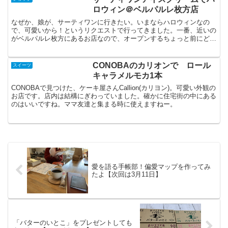
ロウィン＠ベルパルレ枚方店
なぜか、娘が、サーティワンに行きたい。いまならハロウィンなの
で、可愛いから！というリクエストで行ってきました。一番、近いの
がベルパルレ枚方にあるお店なので、オープンするちょっと前にどっ
きどきしながら、車で行ってきました(駐車場空いてなかった...
CONOBAのカリオンで ロール
スイーツ
キャラメルモカ1本
CONOBAで見つけた、ケーキ屋さんCallion(カリヨン)。可愛い外観の
お店です。店内は結構にぎわっていました。確かに住宅街の中にある
のはいいですね。ママ友達と集まる時に使えますねー。
愛を語る手帳部！偏愛マップを作ってみ
たよ【次回は3月11日】
「バターのいとこ」をプレゼントしても