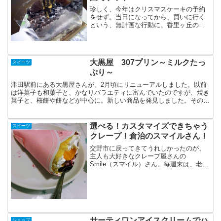
珍しく、今年はクリスマスケーキの予約
をせず。当日になってから、買いに行く
という、無計画な行動に。香里ヶ丘のハ
イデ→ザッハトルテが売り切れでやめ
る。香里園のユルゲン･ザールメン→ザッ
ハ・トルテが売り切れ。せっかく、香里
園くんだりまで来たわけだ...
大黒屋 307プリン～ミルクたっ
スイーツ
ぷり～
津田駅前にある大黒屋さんが、2月頃にリニューアルしました。以前
は洋菓子も和菓子と、かなりバラエティに富んでいたのですが、焼き
菓子と、桜餅や餅などが中心に。新しい商品を発見しました。その名
も「307プリン」307gも入っている訳ではありません...
選べる！カスタマイズできちゃう
スイーツ
クレープ！倉治のスマイルさん！
交野市に戻ってきてうれしかったのが、
主人も大好きなクレープ屋さんの
Smile（スマイル）さん。毎週末は、老若
男女問わず、行列できてます。クリー
ム、ソース、トッピングを選んで、お好
みのクレープを作ることができます。都
会で、こんな自由にクレープ...
サーティワンアイスクリームでハ
ショップ