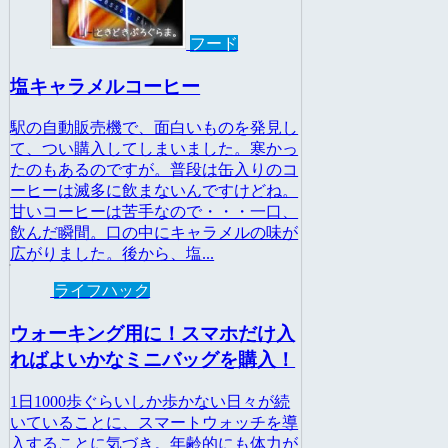
フード
塩キャラメルコーヒー
駅の自動販売機で、面白いものを発見し
て、つい購入してしまいました。寒かっ
たのもあるのですが。普段は缶入りのコ
ーヒーは滅多に飲まないんですけどね。
甘いコーヒーは苦手なので・・・一口、
飲んだ瞬間。口の中にキャラメルの味が
広がりました。後から、塩...
ライフハック
ウォーキング用に！スマホだけ入
ればよいかなミニバッグを購入！
1日1000歩ぐらいしか歩かない日々が続
いていることに、スマートウォッチを導
入することに気づき。年齢的にも体力が