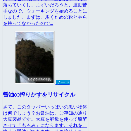
落ちていくし、まずいだろうと、運動苦
手なので、ウォーキングを始めることに
しました。まずは、歩くための靴とやら
を持ってなかったので...
フード
醤油の搾りかすをリサイクル
さて、このタッパーいっぱいの黒い物体
は何でしょう？お醤油は、ご存知の通り
大豆製品です。大豆を酵母を使って醗酵
させて「もろみ」になります。それを、