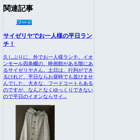
関連記事
フード
サイゼリヤでお一人様の平日ラン
チ！
久しぶりに、外でお一人様ランチ。イオ
ンモール四条畷の、映画館がある階にあ
るサイゼリヤさん。土日は、行列ができ
るけれど、平日ならお昼時でも並びませ
んでした。大きな、フードコートもある
のですが、なんとなくゆっくりできない
ので平日のイオンならサイ...