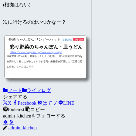
(根拠はない)
次に行けるのはいつかなー？
長崎ちゃんぽん リンガーハット
1 Tweet
1 Pocket
彩り野菜のちゃんぽん・皿うどん
https://www.ringerhut.jp/menu/moguvege/
国産野菜100％の彩り野菜をふんだんに使用し、1日の野菜摂取量350g
を美味しく召し上がることができる高い栄養価を実現した「五感で楽
しめる」ちゃんぽんです。
フード
ライフログ
シェアする
X
Facebook
はてブ
LINE
Pinterest
コピー
admin_kitchenをフォローする
admin_kitchen