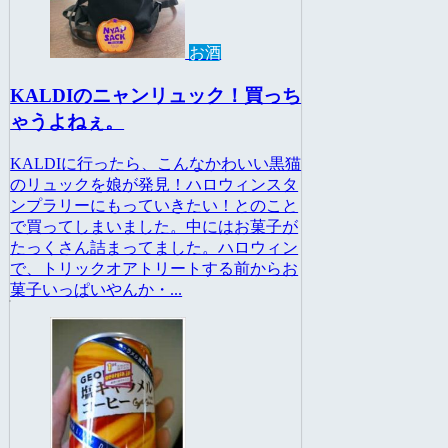
お酒
KALDIのニャンリュック！買っち
ゃうよねぇ。
KALDIに行ったら、こんなかわいい黒猫
のリュックを娘が発見！ハロウィンスタ
ンプラリーにもっていきたい！とのこと
で買ってしまいました。中にはお菓子が
たっくさん詰まってました。ハロウィン
で、トリックオアトリートする前からお
菓子いっぱいやんか・...