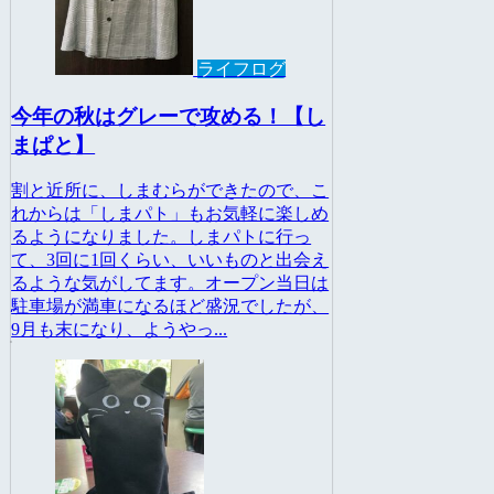
ライフログ
今年の秋はグレーで攻める！【し
まぱと】
割と近所に、しまむらができたので、こ
れからは「しまパト」もお気軽に楽しめ
るようになりました。しまパトに行っ
て、3回に1回くらい、いいものと出会え
るような気がしてます。オープン当日は
駐車場が満車になるほど盛況でしたが、
9月も末になり、ようやっ...