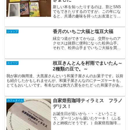
新しい本を知ったりするのは、割とSNS
でもできたりするのですが、この年にな
ると、共通の趣味を持ったお友達とリア
ルでつながるのが難しい。そんな中、多
分、10年以上、枚方のカフェで読書会を
開き続けているのが、枚方 読書の会。
香月のいちご大福と塩豆大福
ショップ
一時期、大阪を離れて...
緑立つ道ができてからは、交野からのア
クセスは抜群に便利になった松井山手。
それで、松井山手までいちご大福を買い
にいってましたが。しかし、灯台下暗
し。おいしい和菓子屋さんが、もう少し
近くにあったの忘れてました。成田山に
枝豆きんとんを村雨でまいたん～
スイーツ
ある、香月さんです。
2種類の豆で。～
我が家の御用達、大黒屋さんという和菓子屋さんのお菓子です。以前
も紹介したかもしれませんが、和菓子屋さんなのにチーズケーキも、
とてもおいしいです。有名なのは枚方八景をかたどった和菓子があり
ます。また、和菓子作り教室も開催されています。=>和菓...
自家焙煎珈琲ティラミス フラノ
カフェタイム
デリス！
お誕生日が近いから・・・ということ
で、ダーリンから届いたケーキ！（ふる
さと納税だそうです。）自家焙煎珈琲も
ティラミスも大好きです。北海道から大