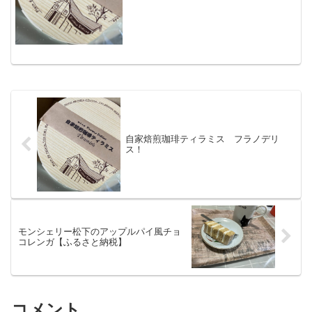
阪まで、日本の流通すごいよね。とりあ
えず開封。直径14㎝。マスカルポーネ
と、自家焙煎珈琲とワインが...
自家焙煎珈琲ティラミス フラノデリ
ス！
モンシェリー松下のアップルパイ風チョ
コレンガ【ふるさと納税】
コメント