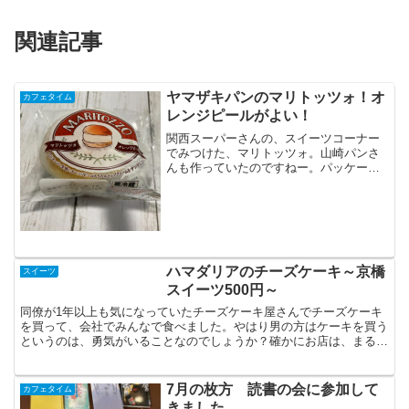
関連記事
ヤマザキパンのマリトッツォ！オ
カフェタイム
レンジピールがよい！
関西スーパーさんの、スイーツコーナー
でみつけた、マリトッツォ。山崎パンさ
んも作っていたのですねー。パッケージ
もかわいいな。150円ぐらいと、手を出し
やすいお値段。しかも、オレンジピール
入り！パン生地は、もう少しふわっとし
ている方が好きかも。...
ハマダリアのチーズケーキ～京橋
スイーツ
スイーツ500円～
同僚が1年以上も気になっていたチーズケーキ屋さんでチーズケーキ
を買って、会社でみんなで食べました。やはり男の方はケーキを買う
というのは、勇気がいることなのでしょうか？確かにお店は、まるで
お肉屋さんのようなショーケースにケーキが並んでいるので...
7月の枚方 読書の会に参加して
カフェタイム
きました