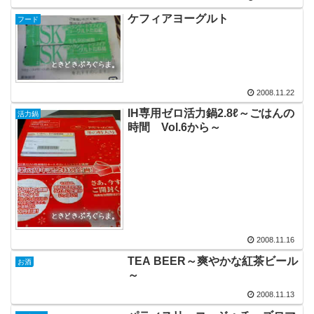
ケフィアヨーグルト
フード
2008.11.22
IH専用ゼロ活力鍋2.8ℓ～ごはんの
活力鍋
時間 Vol.6から～
2008.11.16
TEA BEER～爽やかな紅茶ビール
お酒
～
2008.11.13