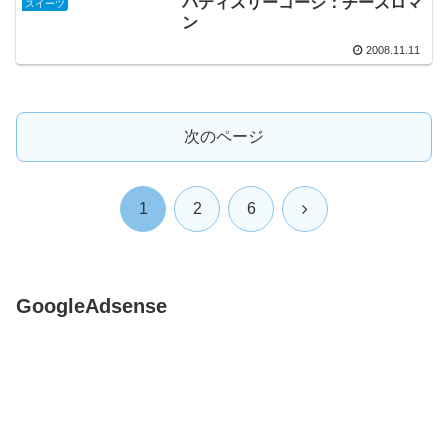
パティスリーコージ：チーズロマ
スイーツ
ン
2008.11.11
次のページ
次
1
2
6
へ
GoogleAdsense