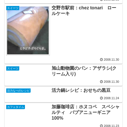
交野市駅前：chez tonari ロー
スイーツ
ルケーキ
2008.11.30
旭山動物園のパン：アザラシ(ク
スイーツ
リーム入り)
2008.11.30
活力鍋レシピ：おせちの黒豆
活力なべのレシピ
2008.11.24
加藤珈琲店：ホヌコペ スペシャ
カフェタイム
ルティ パプアニューギニア
100%
2008.11.23