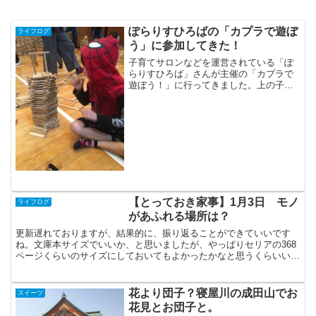
ぽらりすひろばの「カプラで遊ぼ
ライフログ
う」に参加してきた！
子育てサロンなどを運営されている「ぽ
らりすひろば」さんが主催の「カプラで
遊ぼう！」に行ってきました。上の子が
小さいときに、ぽらりすひろばさんに
は、時々、いってましたがこうして、続
いていること、とてもうれしく思ってま
す。カプラさんから、インス...
【とっておき家事】1月3日 モノ
ライフログ
があふれる場所は？
更新遅れておりますが、結果的に、振り返ることができていいです
ね。文庫本サイズでいいか、と思いましたが、やっぱりセリアの368
ページくらいのサイズにしておいてもよかったかなと思うくらいいろ
いろと書き込みます。ただ、罫線がどうもなぁ・・・さて、...
花より団子？寝屋川の成田山でお
スイーツ
花見とお団子と。