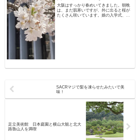
大阪はすっかり春めいてきました。朝晩
は、まだ肌寒いですが、外に出ると桜が
たくさん咲いています。娘の入学式、今
秋の金曜日まで持つかな。さて、移転す
るのかしないのか、なかなか結論が出て
いない交野市役所ですがそんなことも知
らず、今年も素敵に桜が咲...
SACRマジで梨を凍らせたみたいで美
味！
足立美術館 日本庭園と横山大観と北大
路魯山人を満喫