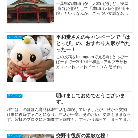
千葉県の成田山が、大本山だけど、寝屋
川には別院として「成田山大阪別院 明王
院」というなんか、ごっつい立派な名前
のお寺があります。車のお祓いとかして
くれるので、駐車場、めっちゃ広いで
す！山の上にあるので、香里園が望めま
す。タワーマンション、ほ...
平和堂さんのキャンペーンで「は
ライフログ
とっぴ」の、おすわり人形が当た
ったー！
この投稿をInstagramで見る#はとっぴー
ばーすでー2019 #平和堂 #アルプラザ枚
方 #いいねいいねドットコム 息子作。
Yuko Todaさん(@miichan1975)がシェア
した投稿 - 2019年 8月月7日午前5時26分
P...
明けましておめでとうございま
ライフログ
す。
昨年は、のほほん育児休暇生活を満喫していましたが、秋から突如、
仕事に復帰することになり、生活が一変。そのため、更新もままなら
ず、皆様のブログにお邪魔する回数も、すっかり減ってしまってま
す・・・それなのに、ちょこちょこと足跡を残してくださって...
交野市役所の素敵な桜！
ライフログ