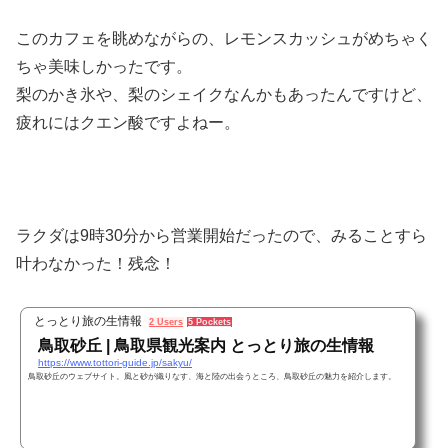
このカフェを眺めながらの、レモンスカッシュがめちゃく
ちゃ美味しかったです。
梨のかき氷や、梨のシェイクなんかもあったんですけど、
疲れにはクエン酸ですよねー。
ラクダは9時30分から営業開始だったので、みることすら
叶わなかった！残念！
とっとり旅の生情報
2 Users
5 Pockets
鳥取砂丘 | 鳥取県観光案内 とっとり旅の生情報
https://www.tottori-guide.jp/sakyu/
鳥取砂丘のウェブサイト。風と砂が織りなす、海と陸の出会うところ、鳥取砂丘の魅力を紹介します。