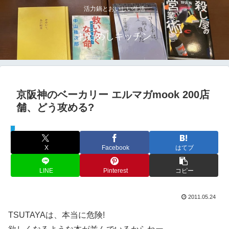
活力鍋とおいしい生活
おためしキッチン
京阪神のベーカリー エルマガmook 200店
舗、どう攻める?
パン屋さん
X
Facebook
はてブ
LINE
Pinterest
コピー
2011.05.24
TSUTAYAは、本当に危険!