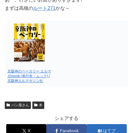
まずは高槻の
ルート271
かな～
京阪神のベーカリー エルマ
ガmook (単行本・ムック) /
京阪神エルマガジン社
パン屋さん
本
シェアする
X
Facebook
はてブ