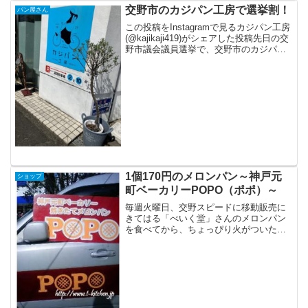
交野市のカジパン工房で選挙割！
パン屋さん
この投稿をInstagramで見るカジパン工房
(@kajikaji419)がシェアした投稿先日の交
野市議会議員選挙で、交野市のカジパン
工房さんが選挙割サービスを実施してい
ました。投票済み証明書を提示すると、
合計金額から50円引きになるという...
1個170円のメロンパン～神戸元
ショップ
町ベーカリーPOPO（ポポ）～
毎週火曜日、交野スピードに移動販売に
きてはる「べいく堂」さんのメロンパン
を食べてから、ちょっぴり火がついた焼
きたてメロンパン。