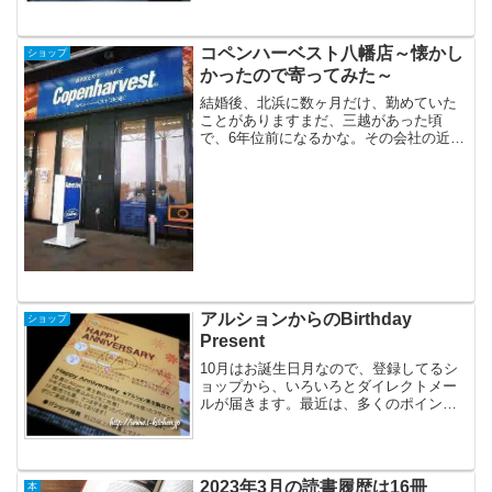
コペンハーベスト八幡店～懐かし
ショップ
かったので寄ってみた～
結婚後、北浜に数ヶ月だけ、勤めていた
ことがありますまだ、三越があった頃
で、6年位前になるかな。その会社の近く
にコペンハーベストがあって、時々、通
っていました。その頃はハード系には、
まだ目覚めていなかったので、普通にお
いしいなぁ・・・と通って...
アルションからのBirthday
ショップ
Present
10月はお誕生日月なので、登録してるシ
ョップから、いろいろとダイレクトメー
ルが届きます。最近は、多くのポイント
カードを持つと、お財布がパンパンにな
るので、よっぽど利用頻度が高いお店で
しか作らないようにしています。
2023年3月の読書履歴は16冊
本