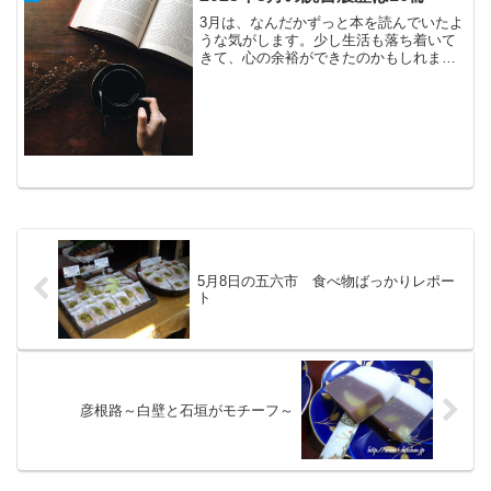
3月は、なんだかずっと本を読んでいたよ
うな気がします。少し生活も落ち着いて
きて、心の余裕ができたのかもしれませ
ん。KindleUnlimitedの元は、多分、とれ
ているはず。図書館には、あらかじめ予
約してから、連絡が来てから引き取りに
行くス...
5月8日の五六市 食べ物ばっかりレポー
ト
彦根路～白壁と石垣がモチーフ～