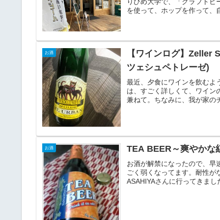
りひめ大学で、「クラフトビ
を使って、ホップを作って、自
【ワインログ】Zeller S
お酒
ツェシュペトレーゼ)
最近、夕食にワインを飲むよ
は、すごく詳しくて、ワイン
兼ねて。ちなみに、我が家のチ
TEA BEER～爽やか
お酒
お酒が解禁になったので、早
ごく弱くなってます。耐性が
ASAHIYAさんに行ってきま