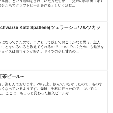
ール部」という活動をされていた方たちが、「交野の休耕田（畑）
分たちでクラフトビールを作る」という活動...
chwarze Katz Spatlese(ツェラーシュワルツカッ
うになってきたので、ログとして残しておこうかなと思う。主人
のことをいろいろと教えてくれるので、ついていくためにも勉強を
ョイスは白ワインが好き。ドイツの少し甘めの...
な紅茶ビール～
速、楽しんでおります。2年以上、飲んでいなかったので、ものす
なくなっているようです。先日、千林に行ったので、ついでに
した。ここは、ちょっと変わった輸入ビールが...