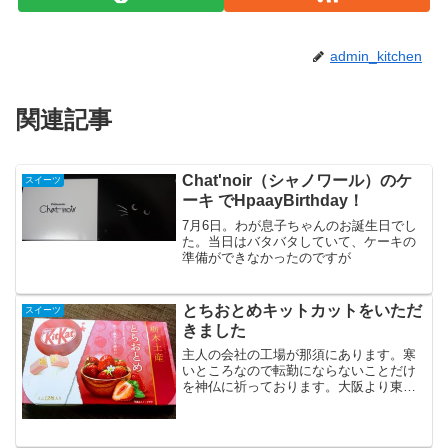
admin_kitchen
関連記事
Chat'noir（シャノワール）のケ
スイーツ
ーキ でHpaayBirthday！
7月6日。わが息子ちゃんのお誕生日でし
た。当日はバタバタしていて、ケーキの
準備ができなかったのですが
とちおとめキットカットをいただ
スイーツ
きました
主人の会社の工場が那須にあります。寒
いところなので転勤にならないことだけ
を神仏に祈っております。大阪より東は
行きたくないよなぁ・・・会社の方か
ら、素敵なお土産をいただきました。栃
木名産の「とちおとめ」のキットカット