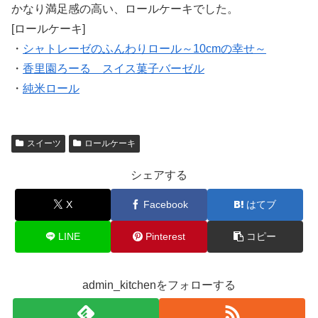
かなり満足感の高い、ロールケーキでした。
[ロールケーキ]
・
シャトレーゼのふんわりロール～10cmの幸せ～
・
香里園ろーる スイス菓子バーゼル
・
純米ロール
スイーツ
ロールケーキ
シェアする
X
Facebook
はてブ
LINE
Pinterest
コピー
admin_kitchenをフォローする