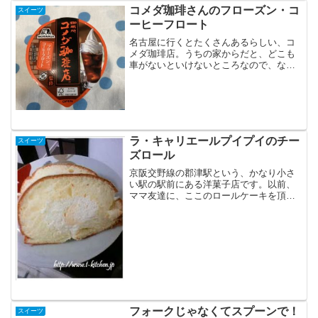
です。ご当地キットカットな...
コメダ珈琲さんのフローズン・コ
スイーツ
ーヒーフロート
名古屋に行くとたくさんあるらしい、コ
メダ珈琲店。うちの家からだと、どこも
車がないといけないところなので、なか
なかお店にはいかないんだけど。こうい
うスイーツなら、コメダ珈琲店を手軽に
味わえていいですね。新製品のスイーツ
は、平和堂さんが早いんで...
ラ・キャリエールプイプイのチー
スイーツ
ズロール
京阪交野線の郡津駅という、かなり小さ
い駅の駅前にある洋菓子店です。以前、
ママ友達に、ここのロールケーキを頂い
て、そのふわふわ感にめちゃくちゃ感動
したのを覚えています。気にはなってい
たのですが、駐車場も無い小さなお店な
のと、郡津駅に用事が無い...
フォークじゃなくてスプーンで！
スイーツ