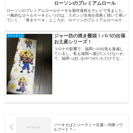
ローソンのプレミアムロール
ローソンのプレミアムロールケーキを製作過程をテレビで見ました。
一般的なロールケーキというのは、スポンジ生地を四角く焼いて巻い
ていく、「巻きケーキ」ところが、ローソンのプレミアムロールケー
キは、ロールではなくてスポンジケーキを、丸いケースに収...
ジャー坊の焼き饅頭！パパの出張
カフェタイム
お土産シリーズ！
コロナの影響で、福岡への出張も激減し
ているし、私も福岡へ遊びにいけないわ
で、福岡っぽいおやつがいただけてない
のですが。久しぶりの、福岡県大牟田市
への出張！念願の「ジャー坊饅頭」をみ
つけてきてくれました。大牟田市公式キ
ャラクターの、ジャー坊さ...
ソーキそばとジーマミー豆腐～沖縄ソウ
ルフード？～