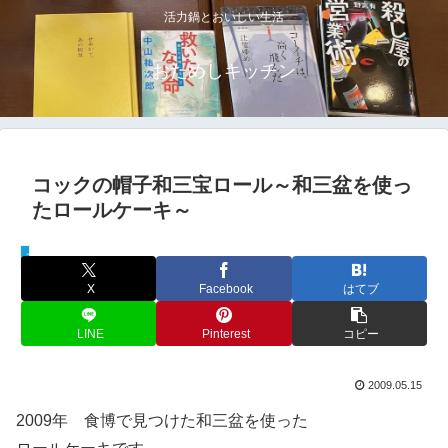
活力鍋とおいしい生活
おためしキッチン
コックの帽子和三宝ロール～和三盆を使っ
たロールケーキ～
スイーツ
X
Facebook
はてブ
LINE
Pinterest
コピー
2009.05.15
2009年 食博で見つけた和三盆を使った