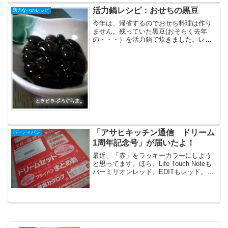
活力鍋レシピ：おせちの黒豆
活力なべのレシピ
今年は、帰省するのでおせち料理は作り
ません。残っていた黒豆(おそらく去年
の・・・）を活力鍋で炊きました。レシ
ピですが、ネットで入手して印刷してお
いたのですが、サイト毎、なくなってま
したのでリンクできませんでした。材料
黒豆・・・・・1カップ水...
「アサヒキッチン通信 ドリーム
パーティパン
1周年記念号」が届いたよ！
最近、「赤」をラッキーカラーにしよう
と思ってます。ほら、Life Touch Noteも
バーミリオンレッド。EDITもレッド。そ
して、アサヒ軽金属からのカタログもレ
ッド。