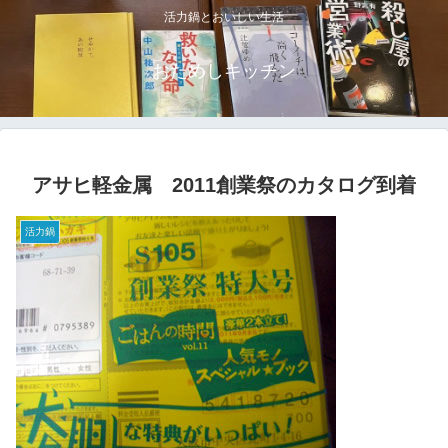
活力鍋とおいしい生活
おためしキッチン
アサヒ軽金属 2011創業祭のカタログ到着
活力鍋