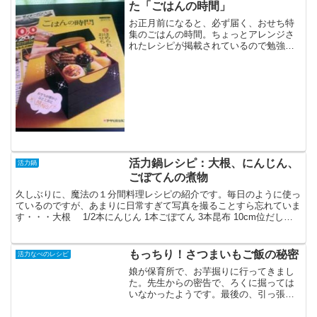
た「ごはんの時間」
お正月前になると、必ず届く、おせち特
集のごはんの時間。ちょっとアレンジさ
れたレシピが掲載されているので勉強に
なります。今回も、チラシがどっさりで
ございます。ふぅ。どこから読むべきで
すかねぇ。あまり、じっくり読むと欲し
くなってしまいますし。今...
活力鍋レシピ：大根、にんじん、
活力鍋
ごぼてんの煮物
久しぶりに、魔法の１分間料理レシピの紹介です。毎日のように使っ
ているのですが、あまりに日常すぎて写真を撮ることすら忘れていま
す・・・大根 1/2本にんじん 1本ごぼてん 3本昆布 10cm位だし醤
油 大さじ1酒 大さじ1みりん 大さじ1・...
もっちり！さつまいもご飯の秘密
活力なべのレシピ
娘が保育所で、お芋掘りに行ってきまし
た。先生からの密告で、ろくに掘っては
いなかったようです。最後の、引っ張る
ところだけ頑張っていたらしいです。さ
すがです。