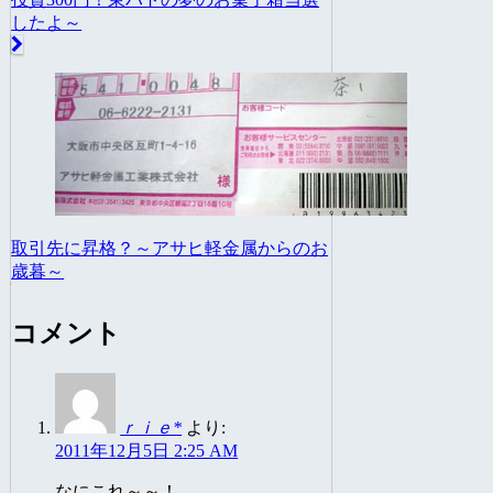
したよ～
取引先に昇格？～アサヒ軽金属からのお
歳暮～
コメント
ｒｉｅ*
より:
2011年12月5日 2:25 AM
なにこれ～～！