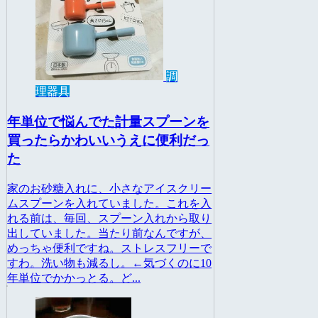
調
理器具
年単位で悩んでた計量スプーンを
買ったらかわいいうえに便利だっ
た
家のお砂糖入れに、小さなアイスクリー
ムスプーンを入れていました。これを入
れる前は、毎回、スプーン入れから取り
出していました。当たり前なんですが、
めっちゃ便利ですね。ストレスフリーで
すわ。洗い物も減るし。←気づくのに10
年単位でかかっとる。ど...