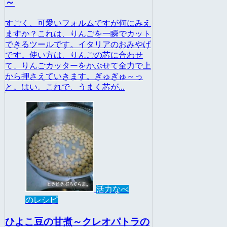
～
すごく、可愛いフォルムですが何にみえ
ますか？これは、りんごを一瞬でカット
できるツールです。イタリアのおみやげ
です。使い方は、りんごの芯に合わせ
て、りんごカッターをかぶせて全力で上
から押さえていきます。ぎゅぎゅ～っ
と。はい。これで、うまく芯が...
活力なべ
のレシピ
ひよこ豆の甘煮～クレオパトラの