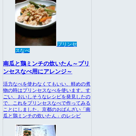
プリンセ
スなべ
南瓜と鶏ミンチの炊いたん～プリ
ンセスなべ用にアレンジ～
活力なべを使わなくてもいい、軽めの煮
物の時はプリンセスなべを使います。す
ごい、おいしそうなレシピを発見したの
で、これをプリンセスなべで作ってみる
ことにしました。京都のおばんざい「南
瓜と鶏ミンチの炊いたん」のレシピ