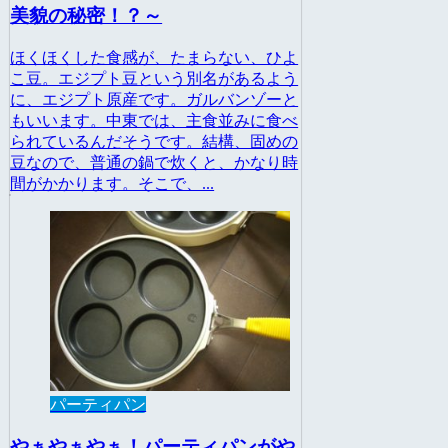
美貌の秘密！？～
ほくほくした食感が、たまらない、ひよ
こ豆。エジプト豆という別名があるよう
に、エジプト原産です。ガルバンゾーと
もいいます。中東では、主食並みに食べ
られているんだそうです。結構、固めの
豆なので、普通の鍋で炊くと、かなり時
間がかかります。そこで、...
パーティパン
やぁやぁやぁ！パーティパンがや