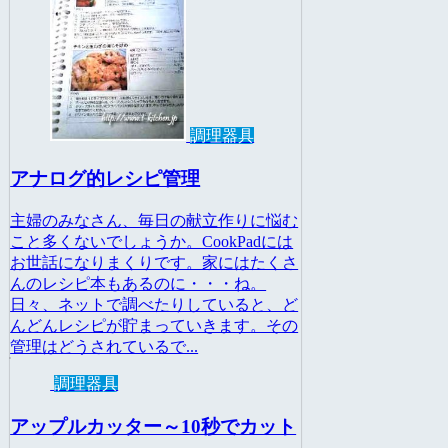
調理器具
アナログ的レシピ管理
主婦のみなさん、毎日の献立作りに悩む
こと多くないでしょうか。CookPadには
お世話になりまくりです。家にはたくさ
んのレシピ本もあるのに・・・ね。
日々、ネットで調べたりしていると、ど
んどんレシピが貯まっていきます。その
管理はどうされているで...
調理器具
アップルカッター～10秒でカット