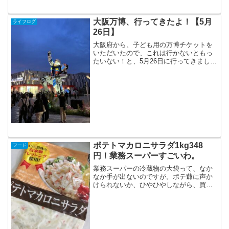
口の玖珂SAすぎてすぐのところで事故！
渋滞で疲れた方々が多かったのか、トン
ネルが多いからか、SA退避中に同じよう
大阪万博、行ってきたよ！【5月
ライフログ
なところで事故が続く、続く...
26日】
大阪府から、子ども用の万博チケットを
いただいたので、これは行かないともっ
たいない！と、5月26日に行ってきまし
た。うちの自治体は、学校での万博遠足
がなかったんです。なので、万博はまさ
かの自由参加！5月中の平日に行っておか
ないと、きっとすごい...
ポテトマカロニサラダ1kg348
フード
円！業務スーパーすごいわ。
業務スーパーの冷蔵物の大袋って、なか
なか手が出ないのですが。ポテ爺に声か
けられないか、ひやひやしながら、買っ
てみましたよ。普段、100g198円とかで
買ってること思うと、安すぎるよね。1kg
のポテトサラダとか、じゃがいもの皮を
むくだけで、げ...