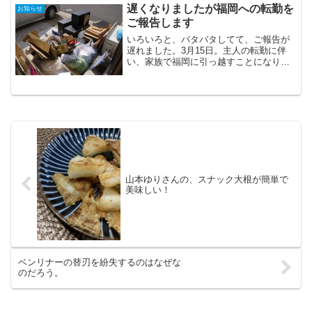
遅くなりましたが福岡への転勤を
お知らせ
ご報告します
いろいろと、バタバタしてて、ご報告が
遅れました。3月15日。主人の転勤に伴
い、家族で福岡に引っ越すことになりま
した。もう少し先か、と甘く考えていた
のですが。娘は今年から新1年生。タイミ
ング的にはよかったのかもしれませｎ。
山本ゆりさんの、スナック大根が簡単で
美味しい！
ベンリナーの替刃を紛失するのはなぜな
のだろう。