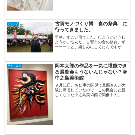
古賀モノづくり博 食の祭典 に
ショップ
行ってきました。
早朝、すごい雨でした。行こうかどうし
ようか、悩んだ、古賀市の食の祭典。ず
ーーーっと、楽しみにしてたんですが、
チビ２人を連れて雨の中とか想像しただ
けで、そら恐ろしい(笑)しかしながら、昼
前くらいに、空模様は怪しいながらも、
岡本太郎の作品を一気に堪能でき
少しやんでくれたので...
ライフログ
る展覧会もうないんじゃない？＠
中之島美術館
９月11日、お仕事の関係で旦那さんが大
阪に帰省していたので、この機会にと新
しくなった中之島美術館で開催中の、岡
本太郎展へ行ってきました。夏休み中に
行こうかなって思ってたのですが、どう
せならいろいろと詳しい旦那さんといっ
たほうが楽しいしねぇ。...