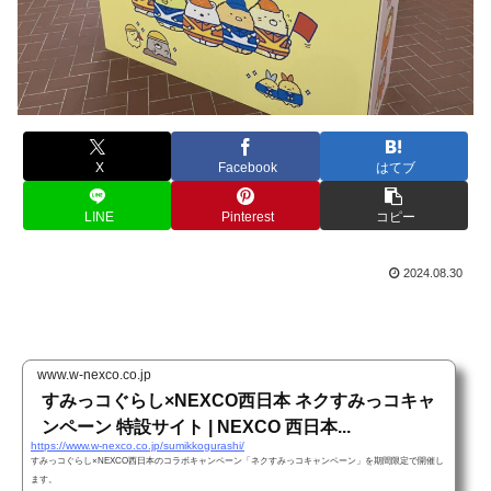
X
Facebook
はてブ
LINE
Pinterest
コピー
2024.08.30
www.w-nexco.co.jp
すみっコぐらし×NEXCO西日本 ネクすみっコキャ
ンペーン 特設サイト | NEXCO 西日本...
https://www.w-nexco.co.jp/sumikkogurashi/
すみっコぐらし×NEXCO西日本のコラボキャンペーン「ネクすみっコキャンペーン」を期間限定で開催し
ます。