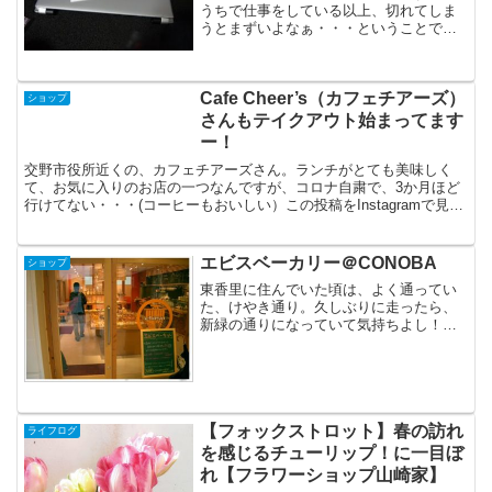
うちで仕事をしている以上、切れてしま
うとまずいよなぁ・・・ということで、
久しぶりに、パソコン屋さんやら家電屋
さんやらめぐったら。世の中、ノートパ
ソコンが主流なのですねー。大学4年生の
Cafe Cheer’s（カフェチアーズ）
ときに初めて買った時...
ショップ
さんもテイクアウト始まってます
ー！
交野市役所近くの、カフェチアーズさん。ランチがとても美味しく
て、お気に入りのお店の一つなんですが、コロナ自粛で、3か月ほど
行けてない・・・(コーヒーもおいしい）この投稿をInstagramで見る
カフェチアーズ(@cafe_cheers)がシ...
エビスベーカリー＠CONOBA
ショップ
東香里に住んでいた頃は、よく通ってい
た、けやき通り。久しぶりに走ったら、
新緑の通りになっていて気持ちよし！懐
かしい感じの団地が、新しいマンション
にごっそり建て変わっていました。
【フォックストロット】春の訪れ
ライフログ
を感じるチューリップ！に一目ぼ
れ【フラワーショップ山崎家】