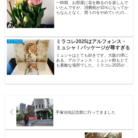
一時期、お部屋に花を飾るのを楽しんで
いたんですが、消費税が10％になってか
らなんとなく、買うのをやめていたので
すが、Instagramで、このチューリップを
みて一目ぼれ！鉢植えだし、切り花より
長く楽しめるし、こんなにたくさん花が
ついてるとか...
ミラコレ2025はアルフォンス・
ライフログ
ミュシャ！パッケージが尊すぎる
ミュシャはとても好きです。大阪の堺に
ある、アルフォンス・ミュシャ館もとて
も素敵な場所でした。ミラコレ2025が、
ミュシャがテーマだと聞いて、数年買っ
てなかったミラコレを予約してました。
早期予約だと、ショップバッグがつくと
聞きまして。多分、夏...
手塚治虫記念館に行ってきました