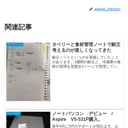
admin_kitchen
関連記事
タベリーと食材管理ノートで献立
ライフハック
考えるのが楽しくなってきた
献立ノートというのを実践していたこと
があります。1週間の献立と、冷蔵庫の食
材の管理を見開き1ページで管理していま
した。しかし、ある日、こんな素敵な献
立アプリに出会ってしまい、ノートに献
立を書くことに意味を見出せなくなり、
献立を立てるのはこの...
ノートパソコン デビュー /
ライフログ
Aspire V5-531P購入。
来年4月にXPのサポートが切れます。お