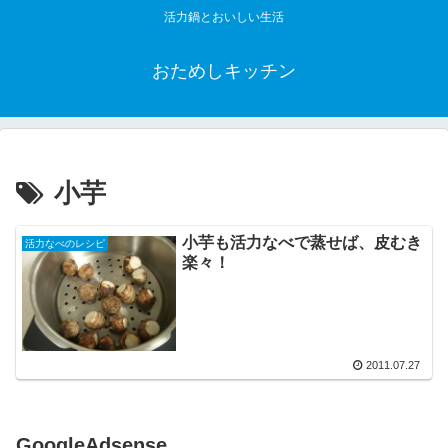
活力鍋とおいしい生活
おためしキッチン
小芋
小芋も活力なべで蒸せば、皮むき
活力なべのレシピ
楽々！
2011.07.27
GoogleAdsense