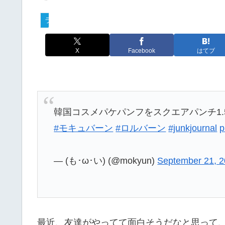
ライフログ
X
Facebook
はてブ
韓国コスメパケパンフをスクエアパンチ1
#モキュバーン
#ロルバーン
#junkjournal
p
— (も･ω･い) (@mokyun)
September 21, 
最近、友達がやってて面白そうだなと思って