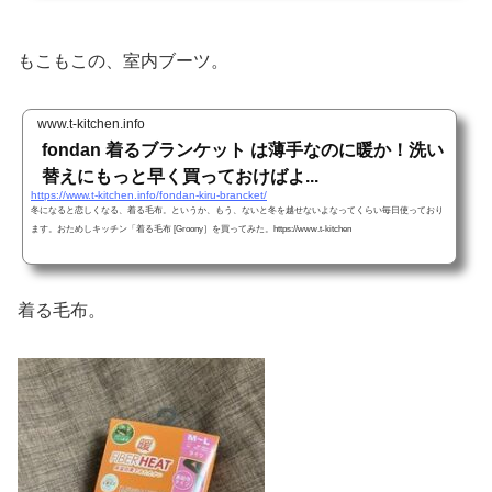
もこもこの、室内ブーツ。
www.t-kitchen.info
fondan 着るブランケット は薄手なのに暖か！洗い
替えにもっと早く買っておけばよ...
https://www.t-kitchen.info/fondan-kiru-brancket/
冬になると恋しくなる、着る毛布。というか、もう、ないと冬を越せないよなってくらい毎日使っており
ます。おためしキッチン「着る毛布 [Groony］を買ってみた。https://www.t-kitchen
着る毛布。