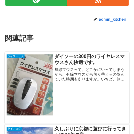
admin_kitchen
関連記事
ダイソーの300円のワイヤレスマ
ライフハック
ウスさん快適です。
無線マウスって、どこかにいってしまう
から、有線マウスから切り替えるの悩ん
でいた時期もありますが。いちど、無線
マウスを使いだすと、もう、快適でとっ
てもよいですね。戻れない感じ。ただ、
やっぱり、マウスを探す頻度はあがりま
した。私はノートパソコン...
久しぶりに京都に遊びに行ってき
ライフログ