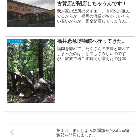
古賀店が閉店しちゃうんです！
我が家の近所のダイエー。老朽化が進ん
でるからか、福岡の流通がおかしいくら
い安いからか、完全閉店してしまうんで
すって。
福井恐竜博物館へ行ってきた。
ライフログ
福岡を離れて、たくさんの友達と離れて
しまったのは、とてもさみしいのです
が。家族で過ごす時間が増えたのは本当
にうれしい。特に子ども達は、パパとの
時間が過ごせて嬉しいみたい。息子がす
ごく行きたがっていた、福井恐竜博物館
に行ってきましたー。週末に...
第１回 まわしよみ新聞部＠たねtane編
集部を開局しました！