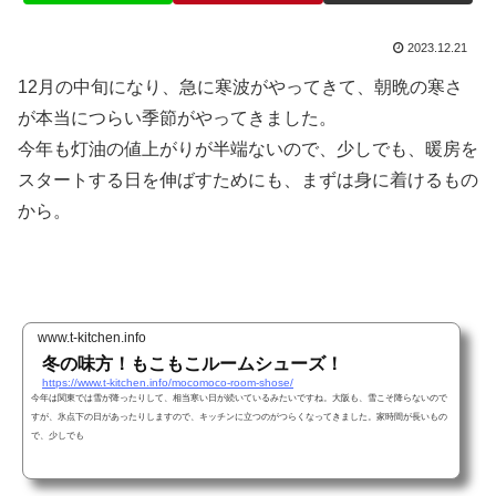
2023.12.21
12月の中旬になり、急に寒波がやってきて、朝晩の寒さ
が本当につらい季節がやってきました。
今年も灯油の値上がりが半端ないので、少しでも、暖房を
スタートする日を伸ばすためにも、まずは身に着けるもの
から。
www.t-kitchen.info
冬の味方！もこもこルームシューズ！
https://www.t-kitchen.info/mocomoco-room-shose/
今年は関東では雪が降ったりして、相当寒い日が続いているみたいですね。大阪も、雪こそ降らないので
すが、氷点下の日があったりしますので、キッチンに立つのがつらくなってきました。家時間が長いもの
で、少しでも