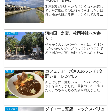
た2024年の秋。
期末試験が終わったら行こうねと約束し
ていた京都に遊びに行ってきました。四
条大橋から眺める鴨川。こうしてみると
あんまり変わってないように感じてしま
うのですが歩いてると街の中は激変して
いました。ニュースでは知っていたけ
ど、あの待ち合わせのメッカ...
河内国一之宮、枚岡神社へお参
ライフログ
り！
せっかくのシルバーウィークに、イオン
しかいかないのもどうよ！ということで
河内国の一之宮、枚岡（ひらおか）神社
へ、お参りしてきました。歴史は、かな
り古くて神武天皇が即位される前なんだ
とか。九州から攻めてくる前から、この
地を治めていた人がいたの...
カフェチアーズさんのランチ♪交
フード
野ショーレンバル
久しぶりに、交野ショーレンバルのチケ
ットを購入しました。最初のころに比べ
たら、めちゃくちゃお店が増えました。5
枚つづりで、1500円。お店さんも、ショ
ーレンバル用にメニューを作ってくださ
っていて、めちゃくちゃお得。先日、娘
が早帰りで給食がな...
ダイエー古賀店、マックスバリュ
ライフログ